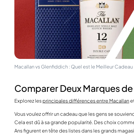
100-200€
Clase Azul
200-500€
Diplomatico
Prochaines Sorties
Don Julio
Gin Mare
Collections
Mangabeiras
Favoris des Clients
Hennessy
Rare & de Collection
Martell
Éditions Limitées
Monkey 47
Distillerie Fermée
Remy Martin
Whisky Fumé
Ron Zacapa
Macallan vs Glenfiddich : Quel est le Meilleur Cadea
Whisky Doux
Comparer Deux Marques de 
Explorez les
principales différences entre Macallan
e
Vous voulez offrir un cadeau que les gens se souviend
Cela est dû à sa grande popularité. Des choix comm
Ans figurent en tête des listes dans les grands maga