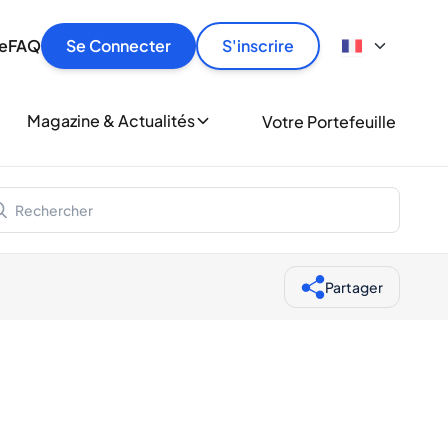
culier
idement, en toute sécurité et au meilleur prix.
ionne
e
FAQ
Se Connecter
S'inscrire
r
le
ment
Magazine & Actualités
Votre Portefeuille
milliers d'amateurs de whisky et de spiritueux.
ory
Partager