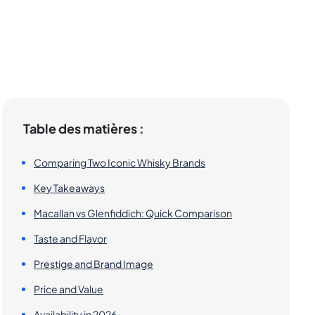
Table des matières :
Comparing Two Iconic Whisky Brands
Key Takeaways
Macallan vs Glenfiddich: Quick Comparison
Taste and Flavor
Prestige and Brand Image
Price and Value
Availability in 2026