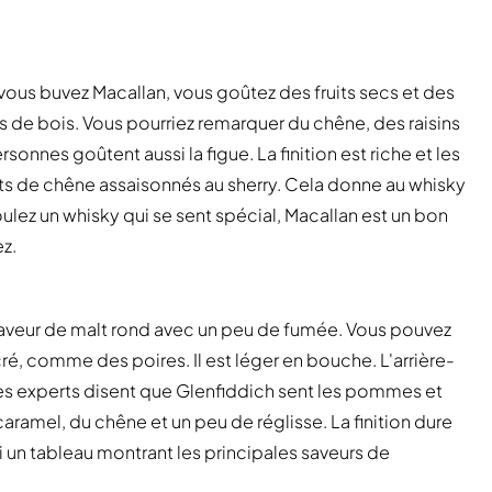
vous buvez Macallan, vous goûtez des fruits secs et des
es de bois. Vous pourriez remarquer du chêne, des raisins
onnes goûtent aussi la figue. La finition est riche et les
ûts de chêne assaisonnés au sherry. Cela donne au whisky
lez un whisky qui se sent spécial, Macallan est un bon
ez.
e saveur de malt rond avec un peu de fumée. Vous pouvez
é, comme des poires. Il est léger en bouche. L'arrière-
Les experts disent que Glenfiddich sent les pommes et
caramel, du chêne et un peu de réglisse. La finition dure
 un tableau montrant les principales saveurs de