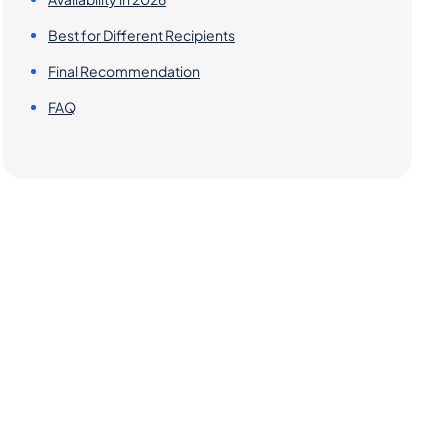
Best for Different Recipients
Final Recommendation
FAQ