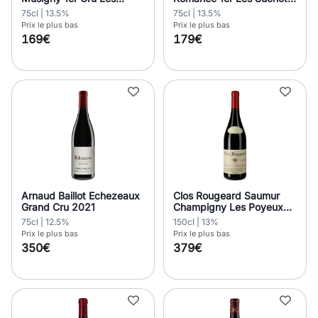
Lavrottes 2021
2020
75cl | 13.5%
75cl | 13.5%
Prix le plus bas
Prix le plus bas
169€
179€
Arnaud Baillot Echezeaux
Clos Rougeard Saumur
Grand Cru 2021
Champigny Les Poyeux
2019 Magnum 1,5L
75cl | 12.5%
150cl | 13%
Prix le plus bas
Prix le plus bas
350€
379€