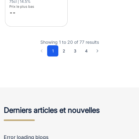
75cl | 14.5%
Prix le plus bas
--
Showing
1
to
20
of
77
results
1
2
3
4
Derniers articles et nouvelles
Error loading blogs