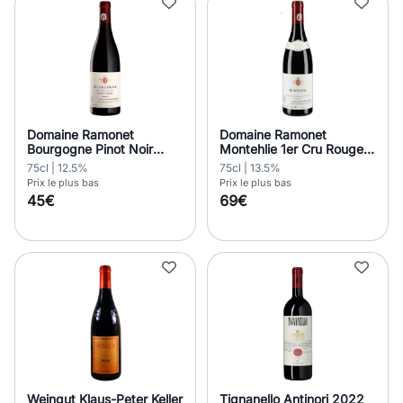
Domaine Ramonet
Domaine Ramonet
Bourgogne Pinot Noir
Montehlie 1er Cru Rouge
Rouge 2020
2020
75cl | 12.5%
75cl | 13.5%
Prix le plus bas
Prix le plus bas
45€
69€
Weingut Klaus-Peter Keller
Tignanello Antinori 2022