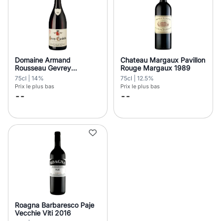
Domaine Armand
Chateau Margaux Pavillon
Rousseau Gevrey
Rouge Margaux 1989
Chambertin 2020
75cl | 14%
75cl | 12.5%
Prix le plus bas
Prix le plus bas
--
--
Roagna Barbaresco Paje
Vecchie Viti 2016