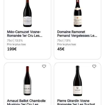
Méo-Camuzet Vosne-
Domaine Ramonet
Romanée 1er Cru Les
Pernand Vergelesses Les
Beaux Monts 2020
Belles Filles 2020
75cl | 13.5%
75cl | 13%
Prix le plus bas
Prix le plus bas
199€
45€
Arnaud Baillot Chambolle
Pierre Girardin Vosne
Musigny 1er Cru Les
Romanée 1er Les Suchots