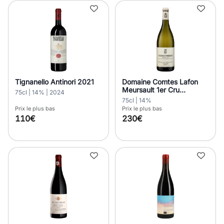
Tignanello Antinori 2021
Domaine Comtes Lafon
Meursault 1er Cru
75cl | 14% | 2024
Porusots Comtes 2019
75cl | 14%
Prix le plus bas
Prix le plus bas
110€
230€