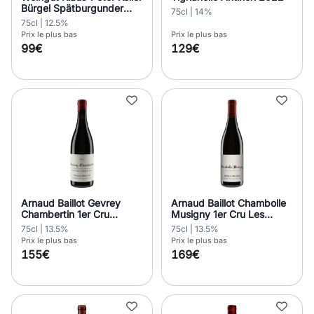
Bürgel Spätburgunder
75cl | 14%
Grosses Gewächs 2021
75cl | 12.5%
Prix le plus bas
Prix le plus bas
99€
129€
Arnaud Baillot Gevrey
Arnaud Baillot Chambolle
Chambertin 1er Cru
Musigny 1er Cru Les
Combe au Moine 2021
Gruenchers 2020
75cl | 13.5%
75cl | 13.5%
Prix le plus bas
Prix le plus bas
155€
169€