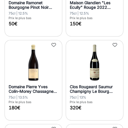
Domaine Ramonet
Maison Glandien "Les
Bourgogne Pinot Noir
Ecully" Rouge 2022
Rouge 2019
Bourgogne
75cl | 12.5%
75cl | 12.5%
Prix le plus bas
Prix le plus bas
50€
150€
Domaine Pierre Yves
Clos Rougeard Saumur
Colin-Morey Chassagne
Champigny Le Bourg
Montrachet Vielles Vignes
2019
75cl | 13.5%
75cl | 13%
2020
Prix le plus bas
Prix le plus bas
180€
320€