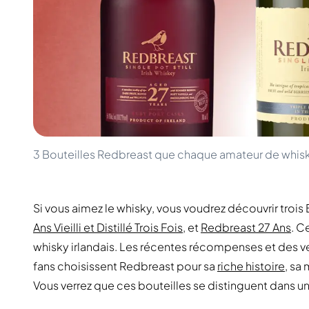
100-200€
Clase Azul
200-500€
Diplomatico
Prochaines Sorties
Don Julio
Gin Mare
Collections
Mangabeiras
Favoris des Clients
Hennessy
Rare & de Collection
Martell
Éditions Limitées
Monkey 47
Distillerie Fermée
Remy Martin
Whisky Fumé
Ron Zacapa
3 Bouteilles Redbreast que chaque amateur de whisk
Whisky Doux
Si vous aimez le whisky, vous voudrez découvrir trois
Ans Vieilli et Distillé Trois Fois
, et
Redbreast 27 Ans
. C
whisky irlandais. Les récentes récompenses et des v
fans choisissent Redbreast pour sa
riche histoire
, sa
Vous verrez que ces bouteilles se distinguent dans 