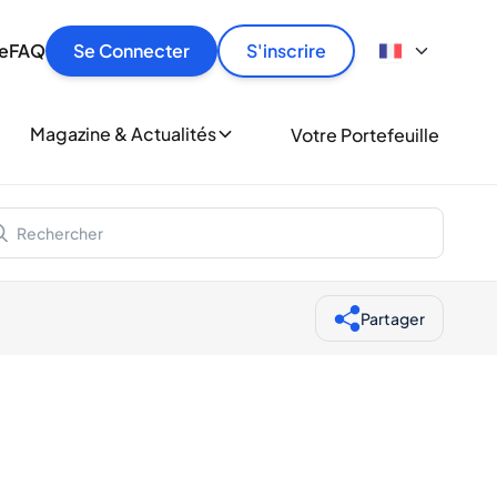
culier
idement, en toute sécurité et au meilleur prix.
ionne
e
FAQ
Se Connecter
S'inscrire
r
le
ment
Magazine & Actualités
Votre Portefeuille
milliers d'amateurs de whisky et de spiritueux.
ory
Partager