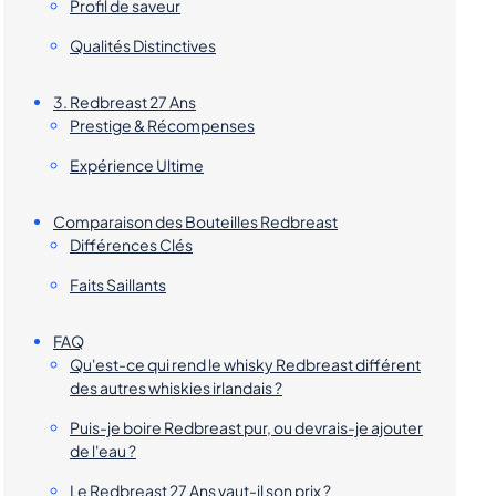
Profil de saveur
Qualités Distinctives
3. Redbreast 27 Ans
Prestige & Récompenses
Expérience Ultime
Comparaison des Bouteilles Redbreast
Différences Clés
Faits Saillants
FAQ
Qu'est-ce qui rend le whisky Redbreast différent
des autres whiskies irlandais ?
Puis-je boire Redbreast pur, ou devrais-je ajouter
de l'eau ?
Le Redbreast 27 Ans vaut-il son prix ?