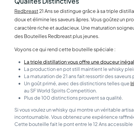
Qualités Distinctives
Redbreast
21 Ans se distingue grâce à sa triple disti
doux et élimine les saveurs âpres. Vous goûtez un prof
caractère riche et audacieux. Une maturation soigne
des Bouteilles Redbreast plus jeunes.
Voyons ce qui rend cette bouteille spéciale :
La triple distillation vous offre une douceur inéga
La production en pot still maintient le whisky ple
La maturation de 21 ans fait ressortir des saveur
Un goût primé, avec des distinctions telles que
I
au SF World Spirits Competition.
Plus de 100 distinctions prouvent sa qualité.
Si vous voulez un whisky qui montre un véritable artisana
incontournable. Vous obtenez une expérience raffin
Cette bouteille fait le pont entre le 12 Ans accessible