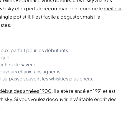
illes Redbreast. Vous obtenez un whisky à la fois
 whisky et experts le recommandent comme le
meilleur
ngle pot still
. Il est facile à déguster, mais il a
stes.
doux, parfait pour les débutants.
ique.
ouches de saveur.
 buveurs et aux fans aguerris.
il surpasse souvent les whiskies plus chers.
u début des années 1900
. Il a été relancé en 1991 et est
sky. Si vous voulez découvrir le véritable esprit des
t.