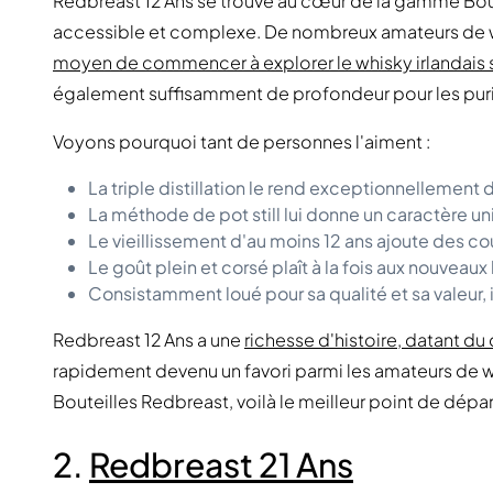
Redbreast 12 Ans
se trouve au cœur de la gamme Boute
accessible et complexe. De nombreux amateurs de
moyen de commencer à explorer le whisky irlandais si
également suffisamment de profondeur pour les puri
Voyons pourquoi tant de personnes l'aiment :
La triple distillation le rend exceptionnellement 
La méthode de pot still lui donne un caractère un
Le vieillissement d'au moins 12 ans ajoute des c
Le goût plein et corsé plaît à la fois aux nouveaux
Consistamment loué pour sa qualité et sa valeur, 
Redbreast 12 Ans a une
richesse d'histoire, datant d
rapidement devenu un favori parmi les amateurs de whi
Bouteilles Redbreast, voilà le meilleur point de dépar
2.
Redbreast 21 Ans