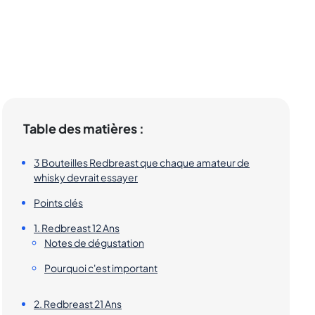
Table des matières :
3 Bouteilles Redbreast que chaque amateur de
whisky devrait essayer
Points clés
1. Redbreast 12 Ans
Notes de dégustation
Pourquoi c'est important
2. Redbreast 21 Ans