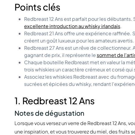
Points clés
Redbreast 12 Ans
est parfait pour les débutants.
excellente introduction au whisky irlandais
.
Redbreast 21 Ans offre une expérience raffinée. Se
créent un goût luxueux pour les amateurs avertis.
Redbreast 27 Ans est un rêve de collectionneur. A
gagnant de prix, il représente le
sommet de l'arti
Chaque bouteille Redbreast met en valeur la mét
trois whiskies un caractère crémeux et corsé qu
Associez les whiskies Redbreast avec du fromage
sucrées et épicées du whisky, rendant l'expérie
1.
Redbreast 12 Ans
Notes de dégustation
Lorsque vous versez un verre de Redbreast 12 Ans, v
une inspiration, et vous trouverez du miel, des fruit