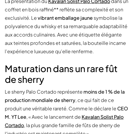
La présentation du
Kavalan Solist Palo Cortado
dans un
coffret en bois raffiné** reflète sa complexité et son
exclusivité. Le
vibrant emballage jaune
symbolise la
polyvalence du whisky et sa remarquable adaptabilité
aux accords culinaires. Avec une étiquette élégante
aux teintes profondes et saturées, la bouteille incarne
l'expérience luxueuse qu'elle renferme.
Maturation dans un rare fût
de sherry
Le sherry Palo Cortado représente
moins de 1 % de la
production mondiale de sherry
, ce qui fait de ce
produit une véritable rareté. Comme le déclare le
CEO
M. YT Lee
, « Avec le lancement de
Kavalan Solist Palo
Cortado
, la plus grande famille de fûts de sherry de
l'industrie est maintenant complète ».