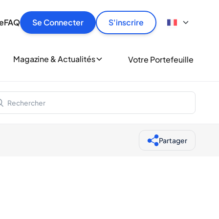
culier
idement, en toute sécurité et au meilleur prix.
ionne
e
FAQ
Se Connecter
S'inscrire
r
le
ment
Magazine & Actualités
Votre Portefeuille
milliers d'amateurs de whisky et de spiritueux.
ory
Partager