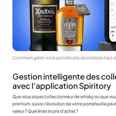
100-200€
Clase Azul
200-500€
Diplomatico
Prochaines Sorties
Don Julio
Gin Mare
Collections
Mangabeiras
Favoris des Clients
Hennessy
Rare & de Collection
Martell
Éditions Limitées
Monkey 47
Distillerie Fermée
Remy Martin
Whisky Fumé
Ron Zacapa
Comment gérer votre portefeuille de whiskies hau
Whisky Doux
Gestion intelligente des co
avec l’application Spiritory
Que vous soyez collectionneur de whisky ou que vous
premium, suivre l’évolution de votre portefeuille peut 
valeur ? Quel était le prix d’achat ?