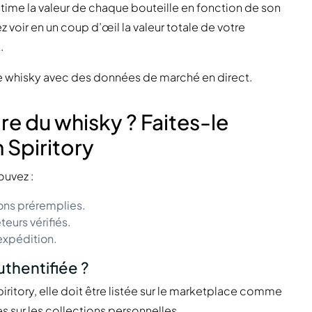
ime la valeur de chaque bouteille en fonction de son
 voir en un coup d’œil la valeur totale de votre
.
de whisky avec des données de marché en direct.
e du whisky ? Faites-le
 Spiritory
ouvez :
ions préremplies.
eurs vérifiés.
’expédition.
uthentifiée ?
piritory, elle doit être listée sur le marketplace comme
s sur les collections personnelles.