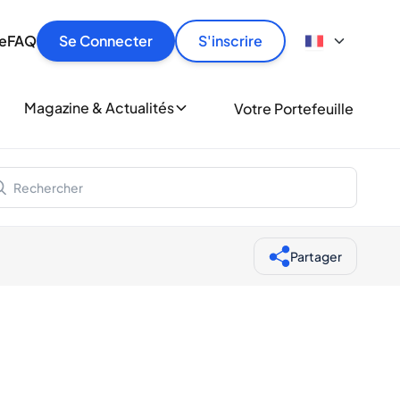
culier
idement, en toute sécurité et au meilleur prix.
ionne
e
FAQ
Se Connecter
S'inscrire
r
le
ment
Magazine & Actualités
Votre Portefeuille
milliers d'amateurs de whisky et de spiritueux.
ory
Partager