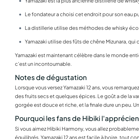
Yamazaki est la plus ancienne distillerie de whisk
Le fondateur a choisi cet endroit pour son eau pu
La distillerie utilise des méthodes de whisky é
Yamazaki utilise des fûts de chêne Mizunara, qui
Yamazaki est maintenant célèbre dans le monde enti
c'est un incontournable.
Notes de dégustation
Lorsque vous versez Yamazaki 12 ans, vous remarquez 
des fruits secs et quelques épices. Le goût a de la 
gorgée est douce et riche, et la finale dure un peu. Un
Pourquoi les fans de Hibiki l'apprécien
Si vous aimez Hibiki Harmony, vous allez probablemen
équilibrés. Yamazaki 12 ans est facile à boire, tou