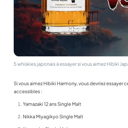
100-200€
Clase Azul
200-500€
Diplomatico
Prochaines Sorties
Don Julio
Gin Mare
Collections
Mangabeiras
Favoris des Clients
Hennessy
Rare & de Collection
Martell
Éditions Limitées
Monkey 47
Distillerie Fermée
Remy Martin
Whisky Fumé
Ron Zacapa
5 whiskies japonais à essayer si vous aimez Hibiki 
Whisky Doux
Si vous aimez Hibiki Harmony, vous devriez essayer c
accessibles :
Yamazaki 12 ans Single Malt
Nikka Miyagikyo Single Malt