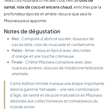
Years Old Mizunara offre des couches de
bois de
santal, noix de coco et encens chaud
, enrichies par la
profondeur épicée et amère-douce que seul le
Mizunara peut apporter.
Notes de dégustation
Nez :
Compote d’abricot sucrée, douceur de
cacao latte, noix de muscade et cardamome.
Palais :
Amer-doux et épicé avec des notes
d’orange et une touche crémeuse.
Finale :
Chêne Mizunara complexe avec des
nuances amères-douces de médecine herboriste
orientale.
Cette édition limitée marque une étape importante
dans la gamme Yamazaki – une rare combinaison
d’âge, de rareté et de pure maturation en Mizunara,
destinée aux collectionneurs et connaisseurs du
monde entier.