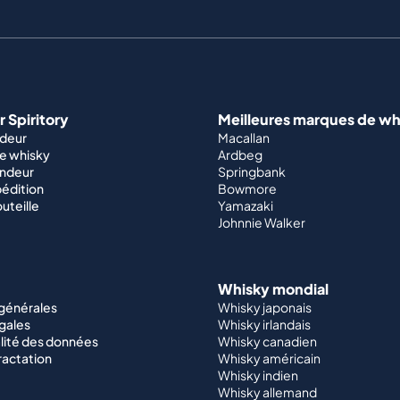
 Spiritory
Meilleures marques de wh
ndeur
Macallan
e whisky
Ardbeg
endeur
Springbank
édition
Bowmore
outeille
Yamazaki
Johnnie Walker
Whisky mondial
 générales
Whisky japonais
gales
Whisky irlandais
lité des données
Whisky canadien
ractation
Whisky américain
Whisky indien
Whisky allemand