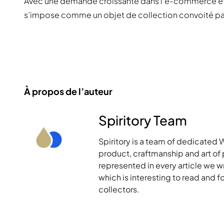
Avec une demande croissante dans l’e-commerce et 
s’impose comme un objet de collection convoité par
À propos de l’auteur
Spiritory Team
Spiritory is a team of dedicated 
product, craftmanship and art of p
represented in every article we w
which is interesting to read and 
collectors.