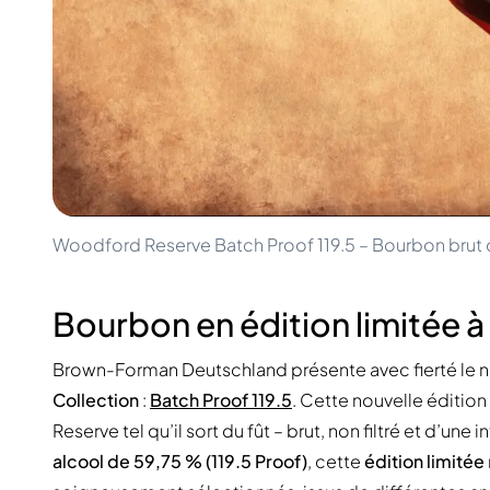
100-200€
Clase Azul
200-500€
Diplomatico
Prochaines Sorties
Don Julio
Gin Mare
Collections
Mangabeiras
Favoris des Clients
Hennessy
Rare & de Collection
Martell
Éditions Limitées
Monkey 47
Distillerie Fermée
Remy Martin
Whisky Fumé
Ron Zacapa
Woodford Reserve Batch Proof 119.5 – Bourbon brut 
Whisky Doux
Bourbon en édition limitée à 
Brown-Forman Deutschland présente avec fierté le n
Collection
:
Batch Proof 119.5
. Cette nouvelle éditio
Reserve tel qu’il sort du fût – brut, non filtré et d’un
alcool de 59,75 % (119.5 Proof)
, cette
édition limitée