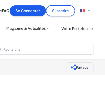
culier
idement, en toute sécurité et au meilleur prix.
ionne
e
FAQ
Se Connecter
S'inscrire
r
le
ment
Magazine & Actualités
Votre Portefeuille
milliers d'amateurs de whisky et de spiritueux.
ory
Partager