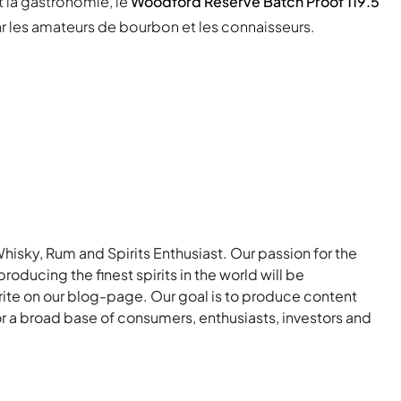
la gastronomie, le
Woodford Reserve Batch Proof 119.5
 les amateurs de bourbon et les connaisseurs.
Whisky, Rum and Spirits Enthusiast. Our passion for the
roducing the finest spirits in the world will be
rite on our blog-page. Our goal is to produce content
for a broad base of consumers, enthusiasts, investors and