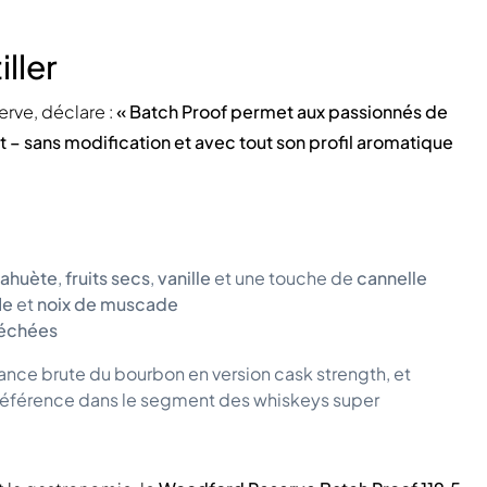
ller
erve, déclare :
« Batch Proof permet aux passionnés de
t – sans modification et avec tout son profil aromatique
cahuète
,
fruits secs
,
vanille
et une touche de
cannelle
le
et
noix de muscade
séchées
ance brute du bourbon en version cask strength, et
éférence dans le segment des whiskeys super