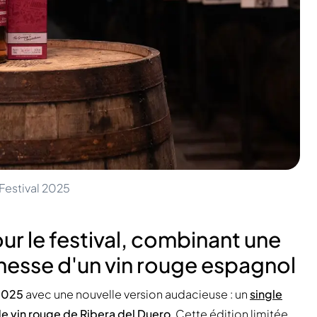
Festival 2025
ur le festival, combinant une
inesse d'un vin rouge espagnol
2025
avec une nouvelle version audacieuse : un
single
de vin rouge de Ribera del Duero
. Cette édition limitée,