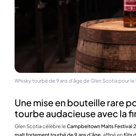
100-200€
Clase Azul
200-500€
Diplomatico
Prochaines Sorties
Don Julio
Gin Mare
Collections
Mangabeiras
Favoris des Clients
Hennessy
Rare & de Collection
Martell
Éditions Limitées
Monkey 47
Distillerie Fermée
Remy Martin
Whisky Fumé
Ron Zacapa
Whisky Doux
Whisky tourbé de 9 ans d'âge de Glen Scotia pour le 
Une mise en bouteille rare po
tourbe audacieuse avec la f
Glen Scotia célèbre le
Campbeltown Malts Festival 
malt fortement tourbé de 9 ans d'âge
, affiné en
fûts 