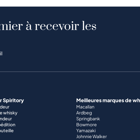
mier à recevoir les
il
 Spiritory
Meilleures marques de wh
ndeur
Macallan
e whisky
Ardbeg
endeur
Springbank
édition
Bowmore
outeille
Yamazaki
Johnnie Walker