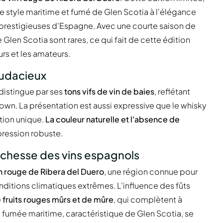
e le style maritime et fumé de Glen Scotia à l'élégance
lus prestigieuses d'Espagne. Avec une courte saison de
len Scotia sont rares, ce qui fait de cette édition
urs et les amateurs.
audacieux
distingue par ses
tons vifs de vin de baies
, reflétant
ltown. La présentation est aussi expressive que le whisky
ition unique.
La couleur naturelle et l'absence de
pression robuste.
ichesse des vins espagnols
in rouge de Ribera del Duero
, une région connue pour
nditions climatiques extrêmes. L'influence des fûts
e
fruits rouges mûrs et de mûre
, qui complètent à
 La fumée maritime, caractéristique de Glen Scotia, se