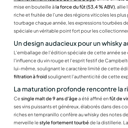
mise en bouteille à
la force du fût (53,4 % ABV)
, alli
riche et fruitée de l'une des régions viticoles les p
tourbage chaque année, les expressions tourbées de G
spéciale un véritable point fort pour les collectionne
Un design audacieux pour un whisky 
L'emballage de l'édition spéciale de cette année se 
l'influence du vin rouge et l'esprit festif de Campbe
lui-même, soulignant le caractère limité de cette éd
filtration à froid
soulignent l'authenticité de cette ex
La maturation profonde rencontre la r
Ce
single malt de 9 ans d'âge
a été affiné en
fût de v
ses vins puissants et généreux, élaborés dans des co
riches en tempranillo confère au whisky des notes d
merveille le
style fortement tourbé
de la distillerie.