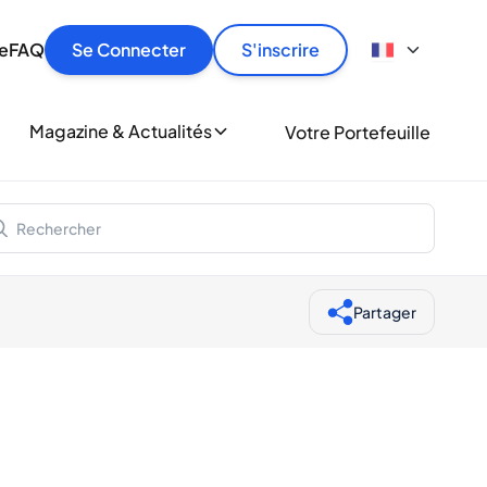
culier
idement, en toute sécurité et au meilleur prix.
ionne
e
FAQ
Se Connecter
S'inscrire
r
le
ment
Magazine & Actualités
Votre Portefeuille
milliers d'amateurs de whisky et de spiritueux.
ory
Partager