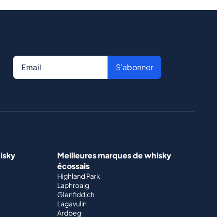
S'abonner
isky
Meilleures marques de whisky
écossais
Highland Park
Laphroaig
Glenfiddich
Lagavulin
Ardbeg