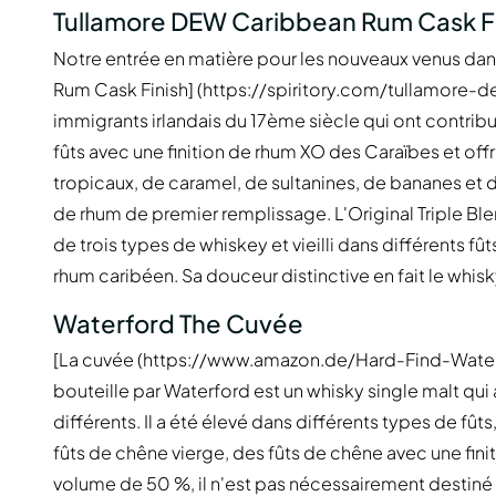
Tullamore DEW Caribbean Rum Cask F
Notre entrée en matière pour les nouveaux venus da
Rum Cask Finish] (https://spiritory.com/tullamor
immigrants irlandais du 17ème siècle qui ont contrib
fûts avec une finition de rhum XO des Caraïbes et off
tropicaux, de caramel, de sultanines, de bananes et de
de rhum de premier remplissage. L'Original Triple Blend
de trois types de whiskey et vieilli dans différents f
rhum caribéen. Sa douceur distinctive en fait le whisky
Waterford The Cuvée
[La cuvée (https://www.amazon.de/Hard-Find-Wat
bouteille par Waterford est un whisky single malt qui 
différents. Il a été élevé dans différents types de f
fûts de chêne vierge, des fûts de chêne avec une finit
volume de 50 %, il n'est pas nécessairement destiné 