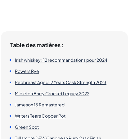
Table des matières :
Irish whiskey : 12 recommandations pour 2024
Powers Rye
Redbreast Aged 12 Years Cask Strength 2023
Midleton Barry Crocket Legacy 2022
Jameson 15 Remastered
Writers Tears Copper Pot
Green Spot
Tullamore DEW Caribbean Rum Cask Finish