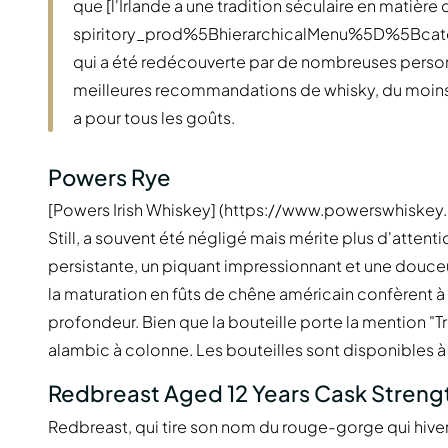
que [l'Irlande a une tradition séculaire en matière
spiritory_prod%5BhierarchicalMenu%5D%5Bc
qui a été redécouverte par de nombreuses personn
meilleures recommandations de whisky, du moins ch
a pour tous les goûts.
Powers Rye
[Powers Irish Whiskey] (https://www.powerswhiskey.co
Still, a souvent été négligé mais mérite plus d'attent
persistante, un piquant impressionnant et une douceu
la maturation en fûts de chêne américain confèrent à
profondeur. Bien que la bouteille porte la mention "Tripl
alambic à colonne. Les bouteilles sont disponibles à 
Redbreast Aged 12 Years Cask Streng
Redbreast, qui tire son nom du rouge-gorge qui hive