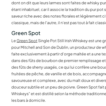
dont on dit que leurs larmes sont faites de whisky p
étant inhabituel, car il associe la tradition du pur pot 
saveur riche avec des notes florales et légèrement c
classique, mais de l'autre, il n'est pas tout à fait class
Green Spot
Le
Green Spot
Single Pot Still Irish Whiskey est une
pour Mitchell and Son de Dublin, un producteur de wh
faite exclusivement à partir d'orge maltée et a une te
dans des fûts de bourbon de premier remplissage et
des fûts de sherry usagés, ce qui lui confère une b
fruitées de pêche, de vanille et de bois, accompag
savoureuse et complexe, avec du malt doux et divers
douceur subtile et un peu de poivre. Green Spot fait pa
Whiskeys" et est distillé selon la méthode traditionn
les bars à domicile.