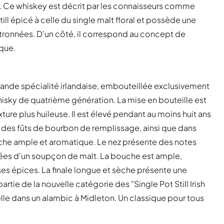
ur. Ce whiskey est décrit par les connaisseurs comme
still épicé à celle du single malt floral et possède une
itronnées. D'un côté, il correspond au concept de
ique.
 grande spécialité irlandaise, embouteillée exclusivement
isky de quatrième génération. La mise en bouteille est
xture plus huileuse. Il est élevé pendant au moins huit ans
 des fûts de bourbon de remplissage, ainsi que dans
ouche ample et aromatique. Le nez présente des notes
nées d'un soupçon de malt. La bouche est ample,
es épices. La finale longue et sèche présente une
rtie de la nouvelle catégorie des "Single Pot Still Irish
elle dans un alambic à Midleton. Un classique pour tous