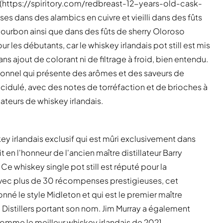
] (https://spiritory.com/redbreast-12-years-old-cask-
ses dans des alambics en cuivre et vieilli dans des fûts
ourbon ainsi que dans des fûts de sherry Oloroso
r les débutants, car le whiskey irlandais pot still est mis
ns ajout de colorant ni de filtrage à froid, bien entendu.
ionnel qui présente des arômes et des saveurs de
acidulé, avec des notes de torréfaction et de brioches à
mateurs de whiskey irlandais.
y irlandais exclusif qui est mûri exclusivement dans
en l'honneur de l'ancien maître distillateur Barry
. Ce whiskey single pot still est réputé pour la
vec plus de 30 récompenses prestigieuses, cet
é le style Midleton et qui est le premier maître
sh Distillers portant son nom. Jim Murray a également
mme le meilleur whiskey irlandais de 2021.