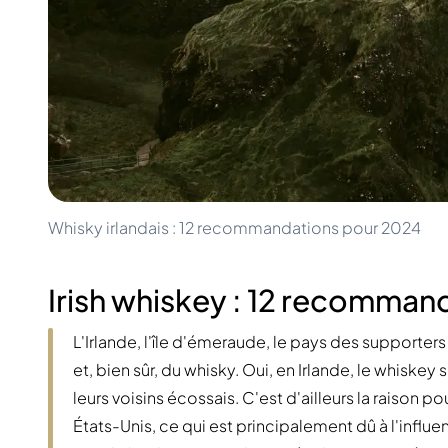
100-200€
Clase Azul
200-500€
Diplomatico
Prochaines Sorties
Don Julio
Gin Mare
Collections
Mangabeiras
Favoris des Clients
Hennessy
Rare & de Collection
Martell
Éditions Limitées
Monkey 47
Distillerie Fermée
Remy Martin
Whisky Fumé
Ron Zacapa
Whisky irlandais : 12 recommandations pour 2024
Whisky Doux
Irish whiskey : 12 recomman
L'Irlande, l'île d'émeraude, le pays des supporte
et, bien sûr, du whisky. Oui, en Irlande, le whiskey 
leurs voisins écossais. C'est d'ailleurs la raison p
États-Unis, ce qui est principalement dû à l'influe