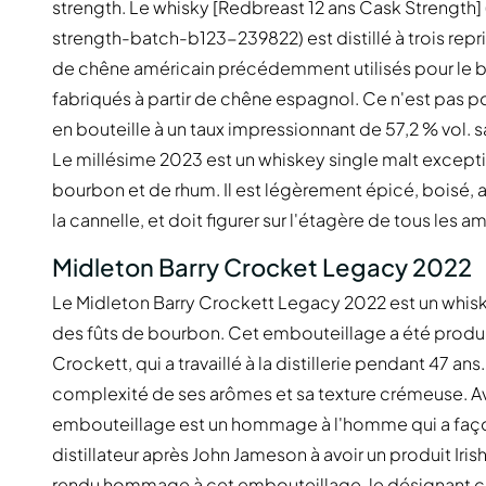
strength. Le whisky [Redbreast 12 ans Cask Strength
strength-batch-b123-239822) est distillé à trois repri
de chêne américain précédemment utilisés pour le b
fabriqués à partir de chêne espagnol. Ce n'est pas pou
en bouteille à un taux impressionnant de 57,2 % vol. sa
Le millésime 2023 est un whiskey single malt except
bourbon et de rhum. Il est légèrement épicé, boisé, 
la cannelle, et doit figurer sur l'étagère de tous les a
Midleton Barry Crocket Legacy 2022
Le Midleton Barry Crockett Legacy 2022 est un whiske
des fûts de bourbon. Cet embouteillage a été produit 
Crockett, qui a travaillé à la distillerie pendant 47 ans
complexité de ses arômes et sa texture crémeuse. A
embouteillage est un hommage à l'homme qui a façonn
distillateur après John Jameson à avoir un produit Iri
rendu hommage à cet embouteillage, le désignant co