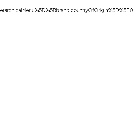
ierarchicalMenu%5D%5Bbrand.countryOfOrigin%5D%5B