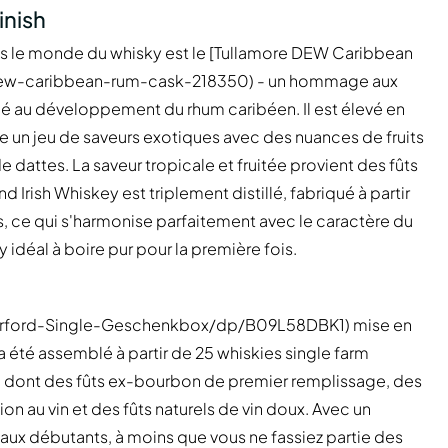
inish
ns le monde du whisky est le [Tullamore DEW Caribbean
e-dew-caribbean-rum-cask-218350) - un hommage aux
ué au développement du rhum caribéen. Il est élevé en
re un jeu de saveurs exotiques avec des nuances de fruits
 dattes. La saveur tropicale et fruitée provient des fûts
 Irish Whiskey est triplement distillé, fabriqué à partir
ûts, ce qui s'harmonise parfaitement avec le caractère du
 idéal à boire pur pour la première fois.
erford-Single-Geschenkbox/dp/B09L58DBK1) mise en
a été assemblé à partir de 25 whiskies single farm
ûts, dont des fûts ex-bourbon de premier remplissage, des
ion au vin et des fûts naturels de vin doux. Avec un
aux débutants, à moins que vous ne fassiez partie des