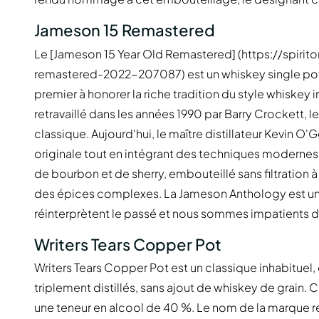
Jameson 15 Remastered
Le [Jameson 15 Year Old Remastered] (https://spiri
remastered-2022-207087) est un whiskey single pot sti
premier à honorer la riche tradition du style whiskey irla
retravaillé dans les années 1990 par Barry Crockett, 
classique. Aujourd'hui, le maître distillateur Kevin 
originale tout en intégrant des techniques modernes. 
de bourbon et de sherry, embouteillé sans filtration à 
des épices complexes. La Jameson Anthology est une 
réinterprètent le passé et nous sommes impatients de 
Writers Tears Copper Pot
Writers Tears Copper Pot est un classique inhabituel, é
triplement distillés, sans ajout de whiskey de grain.
une teneur en alcool de 40 %. Le nom de la marque re