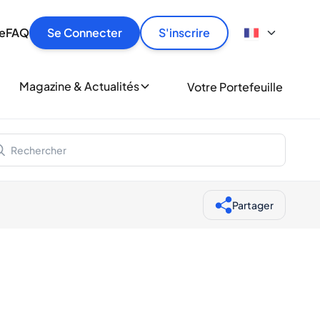
culier
idement, en toute sécurité et au meilleur prix.
ionne
e
FAQ
Se Connecter
S'inscrire
r
le
ment
Magazine & Actualités
Votre Portefeuille
milliers d'amateurs de whisky et de spiritueux.
ory
Partager