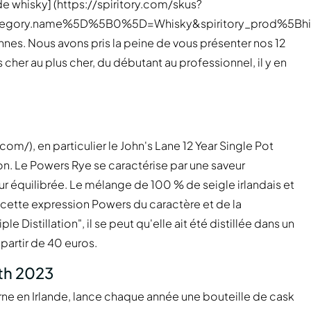
 de whisky] (https://spiritory.com/skus?
ategory.name%5D%5B0%5D=Whisky&spiritory_prod%5Bh
es. Nous avons pris la peine de vous présenter nos 12
er au plus cher, du débutant au professionnel, il y en
m/), en particulier le John's Lane 12 Year Single Pot
ion. Le Powers Rye se caractérise par une saveur
r équilibrée. Le mélange de 100 % de seigle irlandais et
 cette expression Powers du caractère et de la
e Distillation", il se peut qu'elle ait été distillée dans un
partir de 40 euros.
th 2023
rne en Irlande, lance chaque année une bouteille de cask