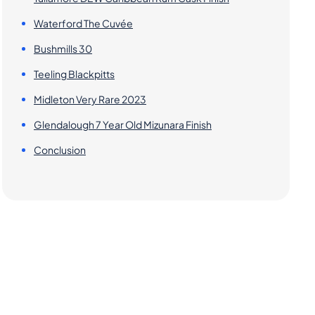
Waterford The Cuvée
Bushmills 30
Teeling Blackpitts
Midleton Very Rare 2023
Glendalough 7 Year Old Mizunara Finish
Conclusion