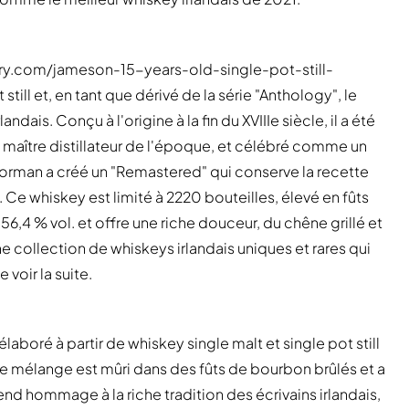
tory.com/jameson-15-years-old-single-pot-still-
ll et, en tant que dérivé de la série "Anthology", le
ndais. Conçu à l'origine à la fin du XVIIIe siècle, il a été
le maître distillateur de l'époque, et célébré comme un
O'Gorman a créé un "Remastered" qui conserve la recette
Ce whiskey est limité à 2220 bouteilles, élevé en fûts
56,4 % vol. et offre une riche douceur, du chêne grillé et
collection de whiskeys irlandais uniques et rares qui
voir la suite.
laboré à partir de whiskey single malt et single pot still
 Ce mélange est mûri dans des fûts de bourbon brûlés et a
nd hommage à la riche tradition des écrivains irlandais,