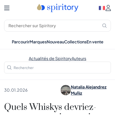
Parcourir
Marques
Nouveau
Collections
En vente
Actualités de Spiritory
Auteurs
Natalia Alejandrez
30.01.2026
Muñiz
Quels Whiskys devriez-