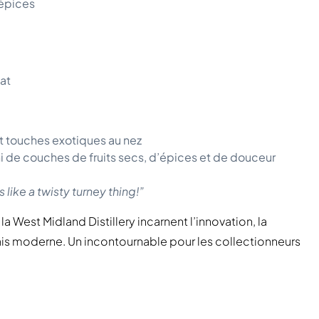
 épices
oat
t touches exotiques au nez
hi de couches de fruits secs, d’épices et de douceur
s like a twisty turney thing!”
a West Midland Distillery incarnent l’innovation, la
ais moderne. Un incontournable pour les collectionneurs