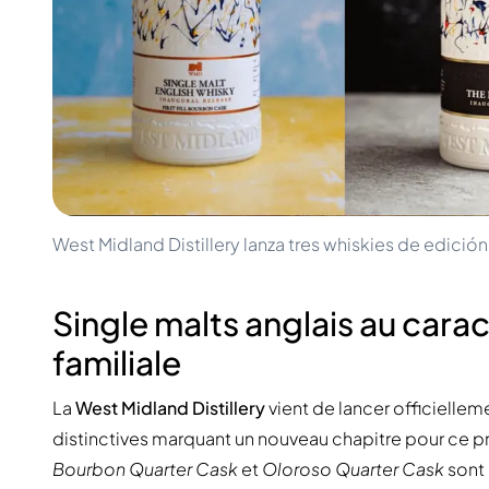
100-200€
Clase Azul
200-500€
Diplomatico
Prochaines Sorties
Don Julio
Gin Mare
Collections
Mangabeiras
Favoris des Clients
Hennessy
Rare & de Collection
Martell
Éditions Limitées
Monkey 47
Distillerie Fermée
Remy Martin
Whisky Fumé
Ron Zacapa
West Midland Distillery lanza tres whiskies de edición
Whisky Doux
Single malts anglais au caract
familiale
La
West Midland Distillery
vient de lancer officiellem
distinctives marquant un nouveau chapitre pour ce pr
Bourbon Quarter Cask
et
Oloroso Quarter Cask
sont 