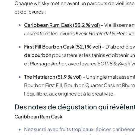
Chaque whisky met en avant un parcours de vieilliss
et de levures :
Caribbean Rum Cask (53,2 % vol)
– Vieillissemen
Laureate
et les levures
Kveik Hornindal & Hercule
First Fill Bourbon Cask (52,1 % vol)
– D’abord éle
de bourbon
pour atténuer les tanins et obtenir u
et
Plumage Archer
, avec levures
EC1118 & Kveik V
The Matriarch (51,9 % vol)
– Un single malt assemb
Bourbon First Fill, Bourbon Quarter Cask et Rhu
l’équilibre, aux origines et à la créativité.
Des notes de dégustation qui révèlent 
Caribbean Rum Cask
Nez sucré avec fruits tropicaux, épices caribéen