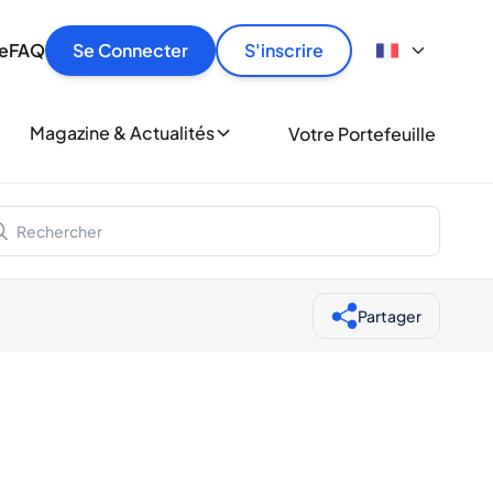
culier
idement, en toute sécurité et au meilleur prix.
ionne
e
FAQ
Se Connecter
S'inscrire
r
le
ment
Magazine & Actualités
Votre Portefeuille
milliers d'amateurs de whisky et de spiritueux.
ory
Partager