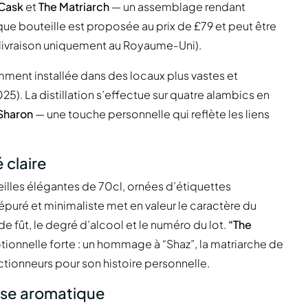
 Cask
et
The Matriarch
— un assemblage rendant
que bouteille est proposée au prix de £79 et peut être
 (livraison uniquement au Royaume-Uni).
mment installée dans des locaux plus vastes et
. La distillation s’effectue sur quatre alambics en
Sharon
— une touche personnelle qui reflète les liens
 claire
illes élégantes de 70cl, ornées d’étiquettes
 épuré et minimaliste met en valeur le caractère du
e fût, le degré d’alcool et le numéro du lot.
“The
motionnelle forte : un hommage à “Shaz”, la matriarche de
ectionneurs pour son histoire personnelle.
sse aromatique