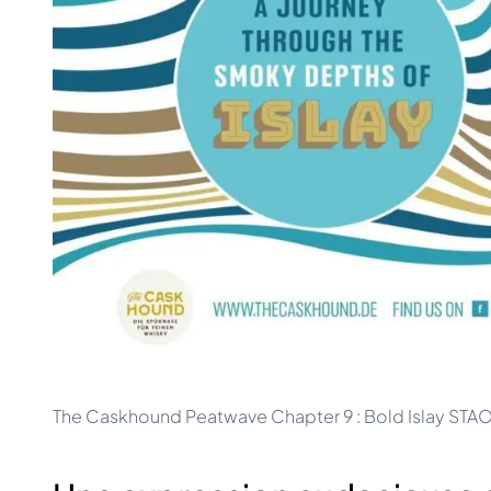
100-200€
Clase Azul
200-500€
Diplomatico
Prochaines Sorties
Don Julio
Gin Mare
Collections
Mangabeiras
Favoris des Clients
Hennessy
Rare & de Collection
Martell
Éditions Limitées
Monkey 47
Distillerie Fermée
Remy Martin
Whisky Fumé
Ron Zacapa
Whisky Doux
The Caskhound Peatwave Chapter 9 : Bold Islay STA