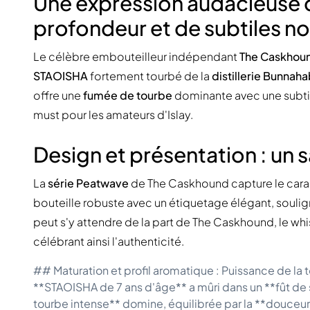
Une expression audacieuse d'
profondeur et de subtiles no
Le célèbre embouteilleur indépendant
The Caskhou
STAOISHA
fortement tourbé de la
distillerie Bunnah
offre une
fumée de tourbe
dominante avec une subtil
must pour les amateurs d'Islay.
Design et présentation : un 
La
série Peatwave
de The Caskhound capture le carac
bouteille robuste avec un étiquetage élégant, souli
peut s'y attendre de la part de The Caskhound, le wh
célébrant ainsi l'authenticité.
## Maturation et profil aromatique : Puissance de la 
**STAOISHA de 7 ans d'âge** a mûri dans un **fût de s
tourbe intense** domine, équilibrée par la **douceur 