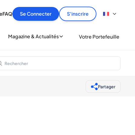
culier
idement, en toute sécurité et au meilleur prix.
ionne
e
FAQ
Se Connecter
S'inscrire
r
le
ment
Magazine & Actualités
Votre Portefeuille
milliers d'amateurs de whisky et de spiritueux.
ory
Partager