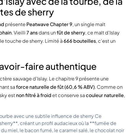
Islay avec de la tourbe, de la
tes de sherry
nd
présente
Peatwave Chapter 9
, un single malt
abhain
. Vieilli
7 ans
dans un
fût de sherry
, ce malt d'Islay
e touche de sherry. Limité à
666 bouteilles
, c'est un
savoir-faire authentique
tère sauvage d'Islay. Le chapitre 9 présente une
gnant sa
force naturelle de fût (60,6 % ABV)
. Comme on
isky est
non filtré à froid
et conserve sa
couleur naturelle
,
tourbe avec une subtile influence de sherry Ce
herry**, créant un profil audacieux où la **fumée de
du miel, le bacon fumé, le caramel salé, le chocolat noir