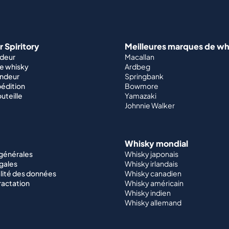
 Spiritory
Meilleures marques de wh
ndeur
Macallan
e whisky
Ardbeg
endeur
Springbank
édition
Bowmore
outeille
Yamazaki
Johnnie Walker
Whisky mondial
 générales
Whisky japonais
gales
Whisky irlandais
lité des données
Whisky canadien
ractation
Whisky américain
Whisky indien
Whisky allemand