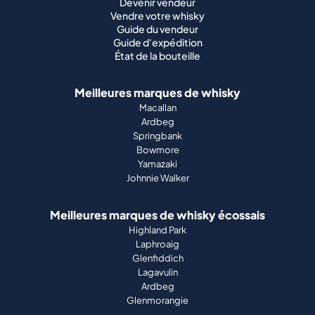
Devenir vendeur
Vendre votre whisky
Guide du vendeur
Guide d'expédition
État de la bouteille
Meilleures marques de whisky
Macallan
Ardbeg
Springbank
Bowmore
Yamazaki
Johnnie Walker
Meilleures marques de whisky écossais
Highland Park
Laphroaig
Glenfiddich
Lagavulin
Ardbeg
Glenmorangie