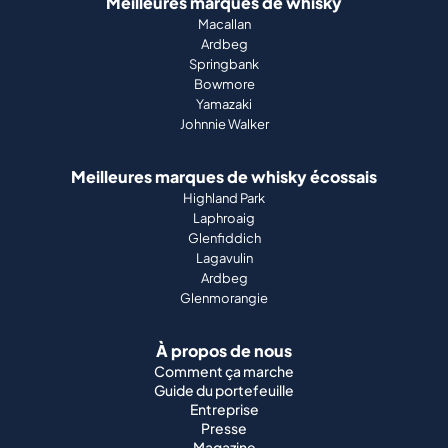
Meilleures marques de whisky
Macallan
Ardbeg
Springbank
Bowmore
Yamazaki
Johnnie Walker
Meilleures marques de whisky écossais
Highland Park
Laphroaig
Glenfiddich
Lagavulin
Ardbeg
Glenmorangie
À propos de nous
Comment ça marche
Guide du portefeuille
Entreprise
Presse
Magazine