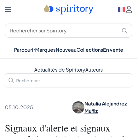
Parcourir
Marques
Nouveau
Collections
En vente
Actualités de Spiritory
Auteurs
Natalia Alejandrez
05.10.2025
Muñiz
Signaux d'alerte et signaux