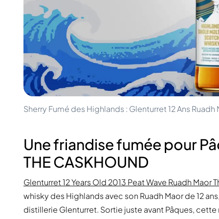
100-200€
Clase Azul
200-500€
Diplomatico
Prochaines Sorties
Don Julio
Gin Mare
Collections
Mangabeiras
Favoris des Clients
Hennessy
Rare & de Collection
Martell
Éditions Limitées
Monkey 47
Distillerie Fermée
Remy Martin
Whisky Fumé
Ron Zacapa
Sherry Fumé des Highlands : Glenturret 12 Ans Rua
Whisky Doux
Une friandise fumée pour P
THE CASKHOUND
Glenturret 12 Years Old 2013 Peat Wave Ruadh Maor
whisky des Highlands avec son Ruadh Maor de 12 ans
distillerie Glenturret. Sortie juste avant Pâques, cet