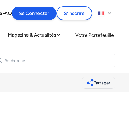
culier
idement, en toute sécurité et au meilleur prix.
ionne
e
FAQ
Se Connecter
S'inscrire
r
le
ment
Magazine & Actualités
Votre Portefeuille
milliers d'amateurs de whisky et de spiritueux.
ory
Partager