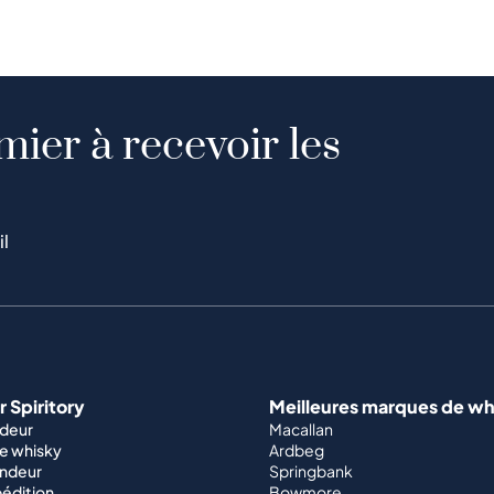
mier à recevoir les
il
 Spiritory
Meilleures marques de wh
ndeur
Macallan
e whisky
Ardbeg
endeur
Springbank
édition
Bowmore