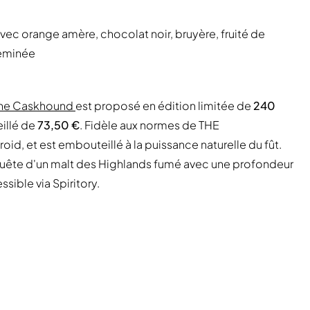
ec orange amère, chocolat noir, bruyère, fruité de
heminée
 The Caskhound
est proposé en édition limitée de
240
eillé de
73,50 €
. Fidèle aux normes de THE
roid, et est embouteillé à la puissance naturelle du fût.
 quête d'un malt des Highlands fumé avec une profondeur
sible via Spiritory.