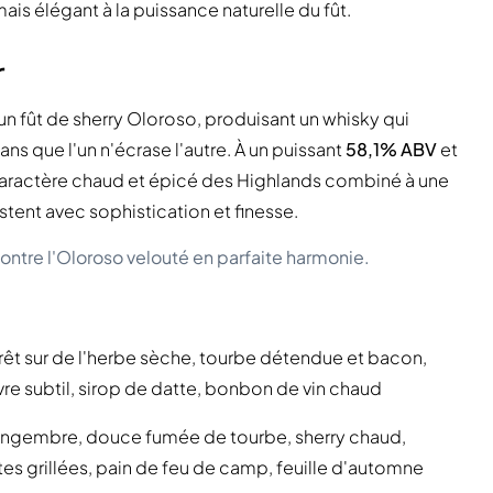
ais élégant à la puissance naturelle du fût.
r
n fût de sherry Oloroso, produisant un whisky qui
ans que l'un n'écrase l'autre. À un puissant
58,1% ABV
et
n caractère chaud et épicé des Highlands combiné à une
istent avec sophistication et finesse.
ntre l'Oloroso velouté en parfaite harmonie.
rêt sur de l'herbe sèche, tourbe détendue et bacon,
vre subtil, sirop de datte, bonbon de vin chaud
ingembre, douce fumée de tourbe, sherry chaud,
tes grillées, pain de feu de camp, feuille d'automne