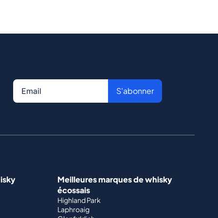
S'abonner
isky
Meilleures marques de whisky
écossais
Highland Park
Laphroaig