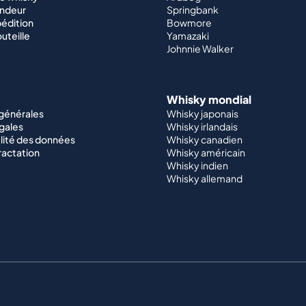
endeur
Springbank
édition
Bowmore
outeille
Yamazaki
Johnnie Walker
Whisky mondial
 générales
Whisky japonais
gales
Whisky irlandais
lité des données
Whisky canadien
ractation
Whisky américain
Whisky indien
Whisky allemand