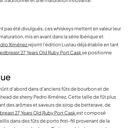
t traditionnel et une maturation innovante.
nt pas été divulgués, ces whiskeys mettent en valeur leur
 maturation, mis en avant dans la série Ibérique et
edro Ximénez
rejoint l’édition Lustau déjà établie en tant
edbreast 27 Years Old Ruby Port Cask
se positionne
que
et mûrit d’abord dans d’anciens fûts de bourbon et de
shead de sherry Pedro Ximénez. Cette taille de fût plus
frant des arômes et saveurs de sirop de betterave, de
breast 27 Years Old Ruby Port Cask
est composé
llis dans des fûts de porto first-fill provenant de la