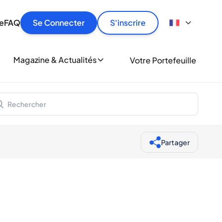
culier
idement, en toute sécurité et au meilleur prix.
ionne
e
FAQ
Se Connecter
S'inscrire
r
le
ment
Magazine & Actualités
Votre Portefeuille
milliers d'amateurs de whisky et de spiritueux.
ory
Partager