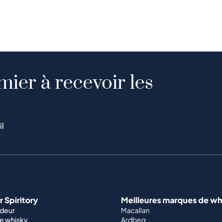
mier à recevoir les
il
 Spiritory
Meilleures marques de wh
ndeur
Macallan
e whisky
Ardbeg