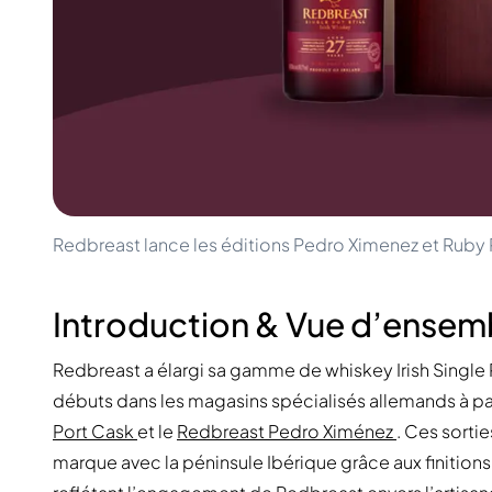
100-200€
Clase Azul
200-500€
Diplomatico
Prochaines Sorties
Don Julio
Gin Mare
Collections
Mangabeiras
Favoris des Clients
Hennessy
Rare & de Collection
Martell
Éditions Limitées
Monkey 47
Distillerie Fermée
Remy Martin
Whisky Fumé
Ron Zacapa
Redbreast lance les éditions Pedro Ximenez et Ruby 
Whisky Doux
Introduction & Vue d’ensem
Redbreast a élargi sa gamme de whiskey Irish Single P
débuts dans les magasins spécialisés allemands à par
Port Cask
et le
Redbreast Pedro Ximénez
. Ces sortie
marque avec la péninsule Ibérique grâce aux finitions