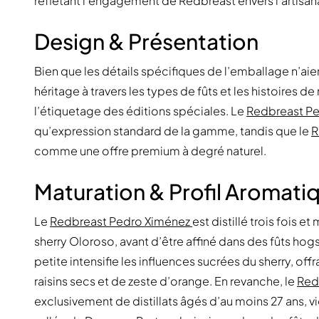
reflétant l’engagement de Redbreast envers l’artisana
Design & Présentation
Bien que les détails spécifiques de l’emballage n’aie
héritage à travers les types de fûts et les histoires de
l’étiquetage des éditions spéciales. Le
Redbreast P
qu’expression standard de la gamme, tandis que le
R
comme une offre premium à degré naturel.
Maturation & Profil Aromati
Le
Redbreast Pedro Ximénez
est distillé trois fois 
sherry Oloroso, avant d’être affiné dans des fûts hog
petite intensifie les influences sucrées du sherry, of
raisins secs et de zeste d’orange. En revanche, le
Red
exclusivement de distillats âgés d’au moins 27 ans, viei