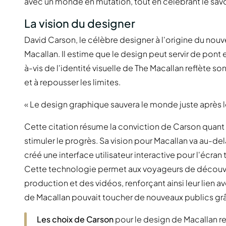
avec un monde en mutation, tout en célébrant le savoi
La vision du designer
David Carson, le célèbre designer à l'origine du nou
Macallan. Il estime que le design peut servir de pont 
à-vis de l'identité visuelle de The Macallan reflète s
et à repousser les limites.
« Le design graphique sauvera le monde juste après le
Cette citation résume la conviction de Carson quant 
stimuler le progrès. Sa vision pour Macallan va au-d
créé une interface utilisateur interactive pour l'écran
Cette technologie permet aux voyageurs de découvrir
production et des vidéos, renforçant ainsi leur lien 
de Macallan pouvait toucher de nouveaux publics grâ
Les choix de Carson
pour le design de Macallan refl