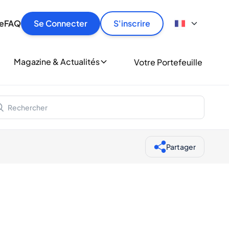
culier
idement, en toute sécurité et au meilleur prix.
ionne
e
FAQ
Se Connecter
S'inscrire
r
le
ment
Magazine & Actualités
Votre Portefeuille
milliers d'amateurs de whisky et de spiritueux.
ory
Partager