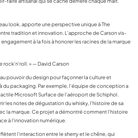
r-faire artisanal qui se cache derrière chaque malt.
veau look, apporte une perspective unique à The
entre tradition et innovation. L'approche de Carson vis-
on engagement à la fois à honorer les racines de la marque
 rock'n'roll. » — David Carson
au pouvoir du design pour façonner la culture et
elà du packaging. Par exemple, l'équipe de conception a
 tactile Microsoft Surface de l'aéroport de Schiphol.
 les notes de dégustation du whisky, l'histoire de sa
avec la marque. Ce projet a démontré comment l'histoire
ce à l'innovation numérique.
ètent l'interaction entre le sherry et le chêne, qui