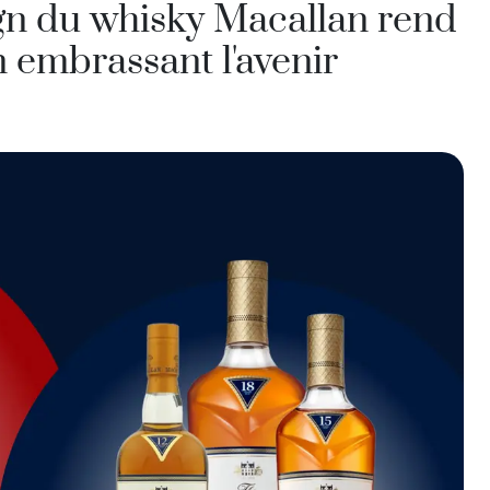
Inde
gn du whisky Macallan rend
Taïwan
 embrassant l'avenir
Chine
Corée
Amérique et Caraïbes
États-Unis
Canada
Mexique
Jamaïque
Guyana
Barbade