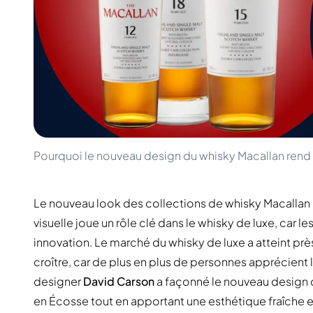
100-200€
Clase Azul
200-500€
Diplomatico
Prochaines Sorties
Don Julio
Gin Mare
Collections
Mangabeiras
Favoris des Clients
Hennessy
Rare & de Collection
Martell
Éditions Limitées
Monkey 47
Distillerie Fermée
Remy Martin
Whisky Fumé
Ron Zacapa
Pourquoi le nouveau design du whisky Macallan rend
Whisky Doux
Le nouveau look des collections de whisky Macallan al
visuelle joue un rôle clé dans le whisky de luxe, car 
innovation. Le marché du whisky de luxe a atteint pr
croître, car de plus en plus de personnes apprécient
designer
David Carson
a façonné le nouveau design de
en Écosse tout en apportant une esthétique fraîche e