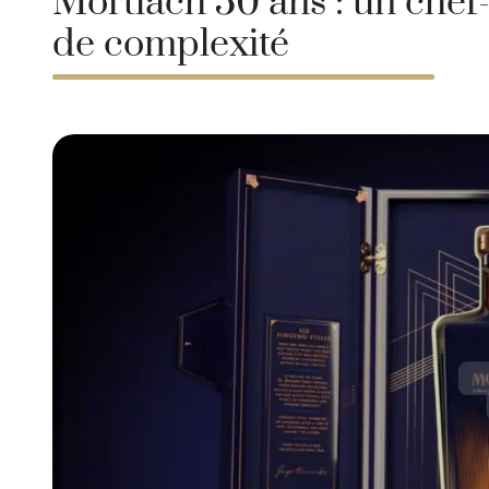
Mortlach 50 ans : un chef
Taïwan
Glendronach
de complexité
États-Unis
Highland Park
Redbreast
Marques
Royal Salute
Ardbeg
Springbank
Dalmore
Glenfiddich
Bourbon et Américain
Hibiki
Blanton's
Johnnie Walker
Booker's
Laphroaig
Eagle Rare
Macallan
Jack Daniel's
Midleton
Jim Beam
Springbank
Maker's Mark
Yamazaki
Michter's
Pappy Van Winkle
Meilleures Offres
Weller
Offres Chaudes
Woodford Reserve
Moins de 50€
50-100€
Spiritueux et Rhum