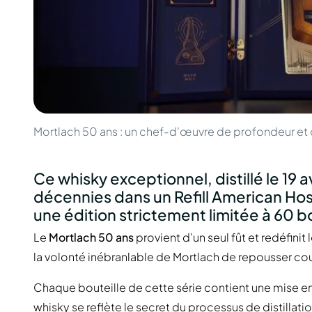
100-200€
Clase Azul
200-500€
Diplomatico
Prochaines Sorties
Don Julio
Gin Mare
Collections
Mangabeiras
Favoris des Clients
Hennessy
Rare & de Collection
Martell
Éditions Limitées
Monkey 47
Distillerie Fermée
Mortlach 50 ans : un chef-d'œuvre de profondeur et
Remy Martin
Whisky Fumé
Ron Zacapa
Whisky Doux
Ce whisky exceptionnel, distillé le 19 av
décennies dans un Refill American Hos
une édition strictement limitée à 60 b
Le
Mortlach 50 ans
provient d'un seul fût et redéfinit 
la volonté inébranlable de Mortlach de repousser co
Chaque bouteille de cette série contient une mise en b
whisky se reflète le secret du processus de distillat