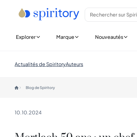
Type
Meilleures Marques
Nouvelles Bouteil
Whisky
Ardbeg
Voir toutes les Nou
Rhum
Bowmore
Sorties à Venir
Tequila
Glenfiddich
Cognac
Glenmorangie
Show all Releases
Explorer
Marque
Nouveautés
Gin
Hibiki
Nouvelles Collect
Spiritueux (Autres)
Johnnie Walker
Champagne
Laphroaig
Explorer Spiritory
Vin
Macallan
Favoris des Cl
Actualités de Spiritory
Auteurs
Midleton
Rare et de Co
Pays
Yamazaki
Édition Limit
Canada
Idées Cadeau
Blog de Spiritory
Angleterre
Voir toutes les Marques
Allemagne
Marques Tendance
Irlande
Ardnahoe
Inde
Benriach
10.10.2024
Japon
Chichibu
Pays Nordiques
Chivas Regal
Écosse
Dalmore