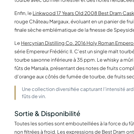
Enfin, le
Linkwood 17 Years Old 2008 Best Dram Cas
rouge Château Margaux, évoluant en un panier de frui
finale sèche emblématique de la finesse de Speysid
Le
Hercynian Distilling Co. 2016 Holy Roman Empero
série Empereur Frédéric II. C'est un single malt tourb
tourbe saxonne inférieure à 35 ppm. Le whisky a mû
fûts de Marsala, présentant des notes de fruits com
d'orange aux côtés de fumée de tourbe, de fruits se
Une collection diversifiée capturant l’intensité a
fûts de vin.
Sortie & Disponibilité
Toutes les sorties sont embouteillées à la force du f
non filtrées à froid. Les expressions de Best Dram ont