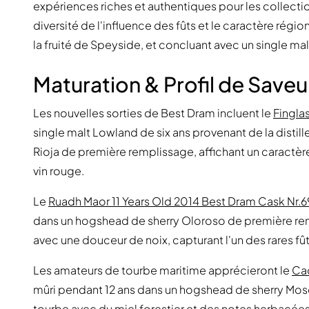
expériences riches et authentiques pour les collectio
diversité de l'influence des fûts et le caractère régi
la fruité de Speyside, et concluant avec un single ma
Maturation & Profil de Saveu
Les nouvelles sorties de Best Dram incluent le
Fingla
single malt Lowland de six ans provenant de la distille
Rioja de première remplissage, affichant un caractè
vin rouge.
Le
Ruadh Maor 11 Years Old 2014 Best Dram Cask Nr.
dans un hogshead de sherry Oloroso de première rem
avec une douceur de noix, capturant l'un des rares fûts
Les amateurs de tourbe maritime apprécieront le
Cao
mûri pendant 12 ans dans un hogshead de sherry Mosc
tourbe avec du miel forestier et des notes herbacées