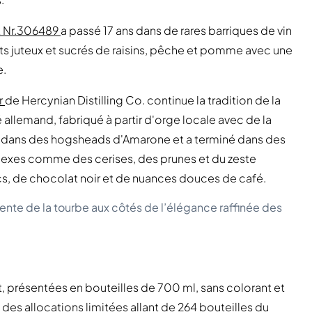
k Nr.306489
a passé 17 ans dans de rares barriques de vin
ts juteux et sucrés de raisins, pêche et pomme avec une
e.
r
de Hercynian Distilling Co. continue la tradition de la
é allemand, fabriqué à partir d'orge locale avec de la
ri dans des hogsheads d'Amarone et a terminé dans des
plexes comme des cerises, des prunes et du zeste
cs, de chocolat noir et de nuances douces de café.
rdente de la tourbe aux côtés de l’élégance raffinée des
ût, présentées en bouteilles de 700 ml, sans colorant et
 des allocations limitées allant de 264 bouteilles du