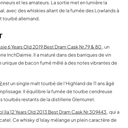
nneurs et les amateurs. La sortie met en lumière la
onal, avec des whiskies allant de la fumée des Lowlands à
lt tourbé allemand.
r
ssie 6 Years Old 2019 Best Dram Cask Nr.79 & 80
, un
rie InchDairnie. Il a maturé dans des barriques de vin
re unique de bacon fumé mêlé à des notes vibrantes de
69
est un single malt tourbé de l’Highland de 11 ans âgé
plissage. Il équilibre la fumée de tourbe cendreuse
 tourbés restants de la distillerie Glenturret.
l Ila 12 Years Old 2013 Best Dram Cask Nr.309443
, qui a
atel. Ce whisky d’Islay mélange un plein caractère de
.