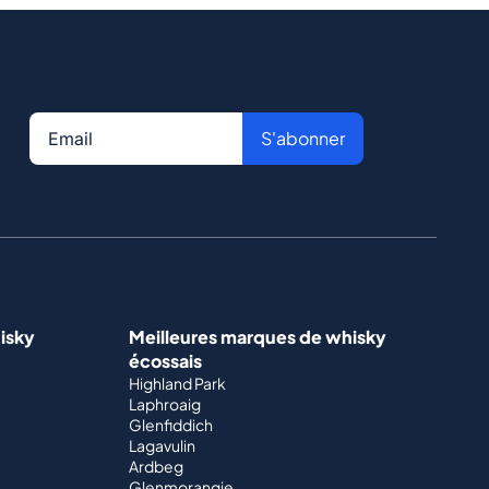
S'abonner
isky
Meilleures marques de whisky
écossais
Highland Park
Laphroaig
Glenfiddich
Lagavulin
Ardbeg
Glenmorangie