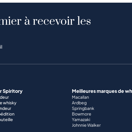
mier à recevoir les
il
 Spiritory
Meilleures marques de wh
ndeur
Macallan
e whisky
Ardbeg
endeur
Springbank
édition
Bowmore
outeille
Yamazaki
Johnnie Walker