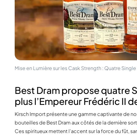
100-200€
Clase Azul
200-500€
Diplomatico
Prochaines Sorties
Don Julio
Gin Mare
Collections
Mangabeiras
Favoris des Clients
Hennessy
Rare & de Collection
Martell
Éditions Limitées
Monkey 47
Distillerie Fermée
Remy Martin
Whisky Fumé
Ron Zacapa
Mise en Lumière sur les Cask Strength : Quatre Singl
Whisky Doux
Best Dram propose quatre Si
plus l’Empereur Frédéric II d
Kirsch Import présente une gamme captivante de nou
bouteilles de Best Dram aux côtés de la dernière sorti
Ces spiritueux mettent l'accent sur la force du fût, sa