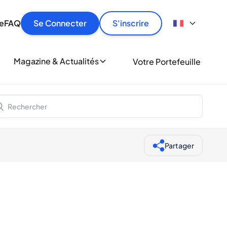
culier
idement, en toute sécurité et au meilleur prix.
ionne
e
FAQ
Se Connecter
S'inscrire
r
le
ment
Magazine & Actualités
Votre Portefeuille
milliers d'amateurs de whisky et de spiritueux.
ory
Partager