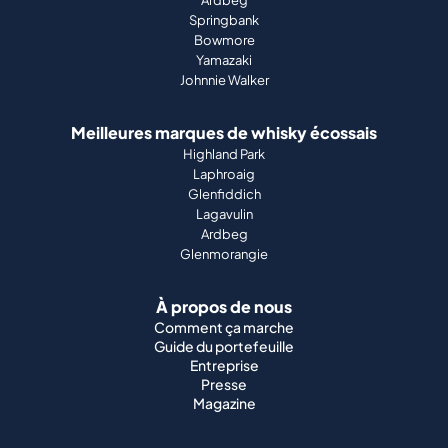
Ardbeg
Springbank
Bowmore
Yamazaki
Johnnie Walker
Meilleures marques de whisky écossais
Highland Park
Laphroaig
Glenfiddich
Lagavulin
Ardbeg
Glenmorangie
À propos de nous
Comment ça marche
Guide du portefeuille
Entreprise
Presse
Magazine