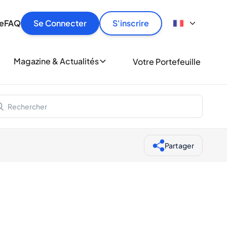
culier
idement, en toute sécurité et au meilleur prix.
ionne
e
FAQ
Se Connecter
S'inscrire
r
le
ment
Magazine & Actualités
Votre Portefeuille
milliers d'amateurs de whisky et de spiritueux.
ory
Partager