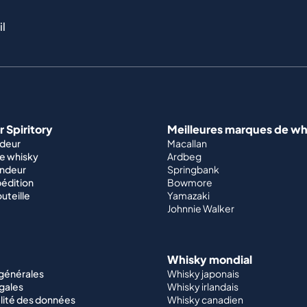
il
 Spiritory
Meilleures marques de wh
ndeur
Macallan
e whisky
Ardbeg
endeur
Springbank
édition
Bowmore
outeille
Yamazaki
Johnnie Walker
Whisky mondial
 générales
Whisky japonais
gales
Whisky irlandais
lité des données
Whisky canadien