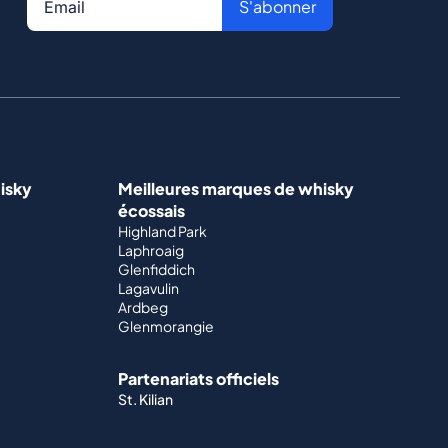
S'abonner
isky
Meilleures marques de whisky
écossais
Highland Park
Laphroaig
Glenfiddich
Lagavulin
Ardbeg
Glenmorangie
Partenariats officiels
St. Kilian