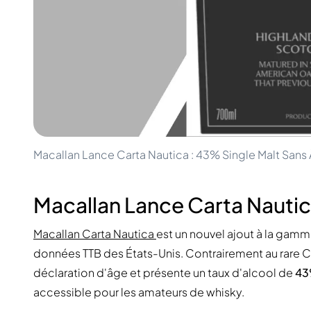
100-200€
Clase Azul
200-500€
Diplomatico
Prochaines Sorties
Don Julio
Gin Mare
Collections
Mangabeiras
Favoris des Clients
Hennessy
Rare & de Collection
Martell
Éditions Limitées
Monkey 47
Distillerie Fermée
Remy Martin
Whisky Fumé
Ron Zacapa
Macallan Lance Carta Nautica : 43% Single Malt Sans
Whisky Doux
Macallan Lance Carta Nautic
Macallan Carta Nautica
est un nouvel ajout à la gam
données TTB des États-Unis. Contrairement au rare Ca
déclaration d'âge et présente un taux d'alcool de
43
accessible pour les amateurs de whisky.