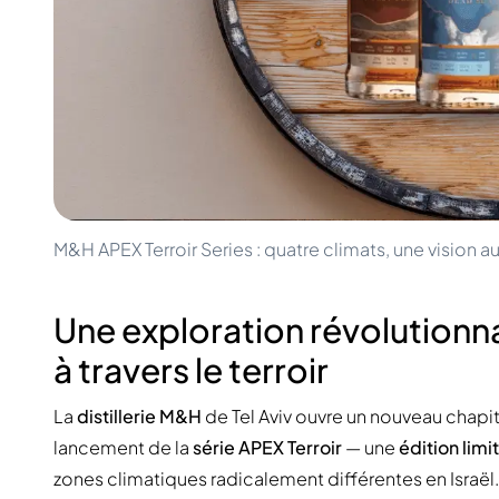
100-200€
Clase Azul
200-500€
Diplomatico
Prochaines Sorties
Don Julio
Gin Mare
Collections
Mangabeiras
Favoris des Clients
Hennessy
Rare & de Collection
Martell
Éditions Limitées
Monkey 47
Distillerie Fermée
Remy Martin
Whisky Fumé
Ron Zacapa
M&H APEX Terroir Series : quatre climats, une vision 
Whisky Doux
Une exploration révolutionna
à travers le terroir
La
distillerie M&H
de Tel Aviv ouvre un nouveau chapit
lancement de la
série APEX Terroir
— une
édition limi
zones climatiques radicalement différentes en Israël.