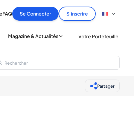
culier
idement, en toute sécurité et au meilleur prix.
ionne
e
FAQ
Se Connecter
S'inscrire
r
le
ment
Magazine & Actualités
Votre Portefeuille
milliers d'amateurs de whisky et de spiritueux.
ory
Partager