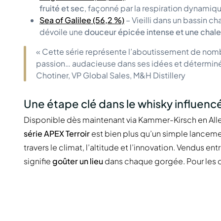
fruité et sec
, façonné par la respiration dynamiqu
Sea of Galilee (56,2 %)
– Vieilli dans un bassin 
dévoile une
douceur épicée intense et une chale
« Cette série représente l’aboutissement de nom
passion… audacieuse dans ses idées et déterminée à
Chotiner, VP Global Sales, M&H Distillery
Une étape clé dans le whisky influencé
Disponible dès maintenant via Kammer-Kirsch en All
série APEX Terroir
est bien plus qu’un simple lanceme
travers le climat, l’altitude et l’innovation. Vendus e
signifie
goûter un lieu
dans chaque gorgée. Pour les co