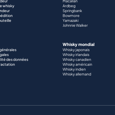
ndeur
Macallan
e whisky
Ardbeg
endeur
Springbank
édition
Bowmore
outeille
Yamazaki
Johnnie Walker
Whisky mondial
 générales
Whisky japonais
gales
Whisky irlandais
lité des données
Whisky canadien
ractation
Whisky américain
Whisky indien
Whisky allemand