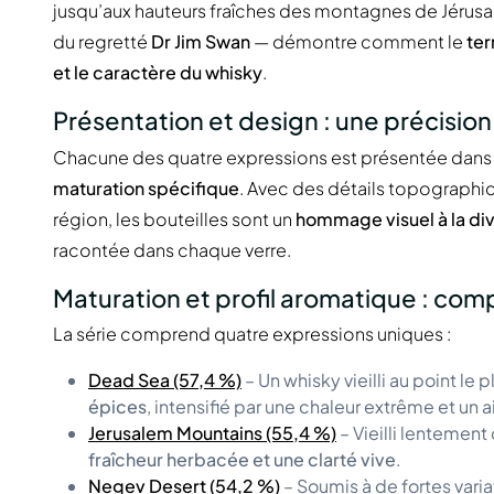
jusqu’aux hauteurs fraîches des montagnes de Jérusa
du regretté
Dr Jim Swan
— démontre comment le
ter
et le caractère du whisky
.
Présentation et design : une précision 
Chacune des quatre expressions est présentée dans 
maturation spécifique
. Avec des détails topographi
région, les bouteilles sont un
hommage visuel à la div
racontée dans chaque verre.
Maturation et profil aromatique : comp
La série comprend quatre expressions uniques :
Dead Sea (57,4 %)
– Un whisky vieilli au point le 
épices
, intensifié par une chaleur extrême et un a
Jerusalem Mountains (55,4 %)
– Vieilli lentement 
fraîcheur herbacée et une clarté vive
.
Negev Desert (54,2 %)
– Soumis à de fortes varia