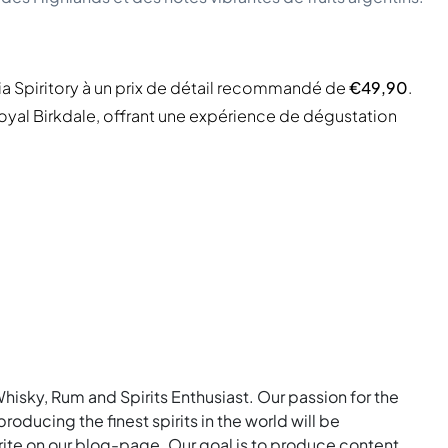
ia Spiritory à un prix de détail recommandé de
€49,90
.
al Birkdale, offrant une expérience de dégustation
Whisky, Rum and Spirits Enthusiast. Our passion for the
roducing the finest spirits in the world will be
rite on our blog-page. Our goal is to produce content