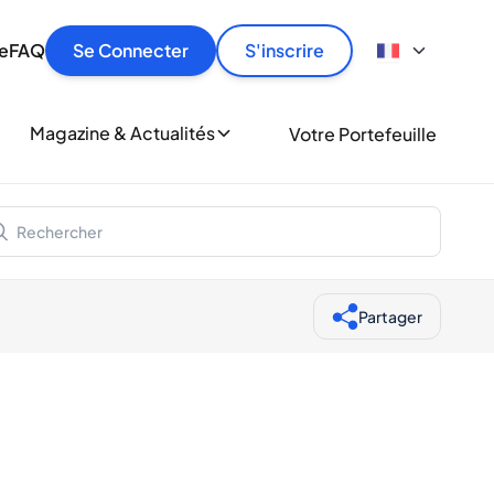
culier
idement, en toute sécurité et au meilleur prix.
ionne
e
FAQ
Se Connecter
S'inscrire
r
le
ment
Magazine & Actualités
Votre Portefeuille
milliers d'amateurs de whisky et de spiritueux.
ory
Partager