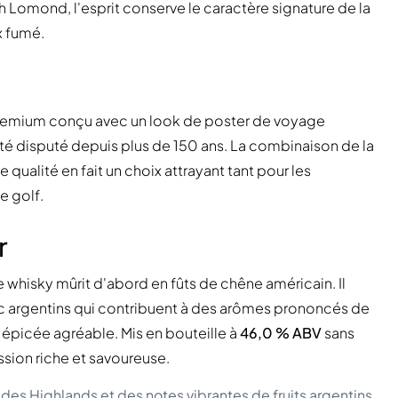
h Lomond, l'esprit conserve le caractère signature de la
x fumé.
premium conçu avec un look de poster de voyage
té disputé depuis plus de 150 ans. La combinaison de la
 qualité en fait un choix attrayant tant pour les
e golf.
r
le whisky mûrit d'abord en fûts de chêne américain. Il
bec argentins qui contribuent à des arômes prononcés de
 épicée agréable. Mis en bouteille à
46,0 % ABV
sans
ession riche et savoureuse.
des Highlands et des notes vibrantes de fruits argentins.