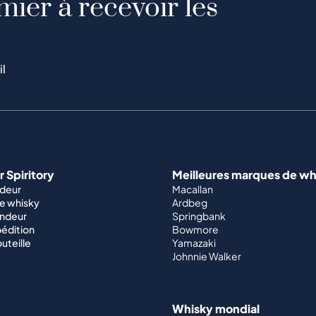
mier à recevoir les
il
 Spiritory
Meilleures marques de wh
ndeur
Macallan
e whisky
Ardbeg
endeur
Springbank
édition
Bowmore
outeille
Yamazaki
Johnnie Walker
Whisky mondial