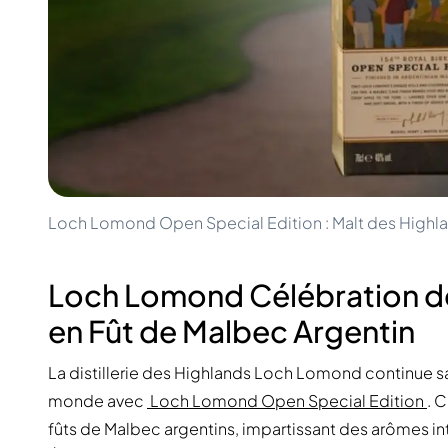
100-200€
Clase Azul
200-500€
Diplomatico
Prochaines Sorties
Don Julio
Gin Mare
Collections
Mangabeiras
Favoris des Clients
Hennessy
Rare & de Collection
Martell
Éditions Limitées
Monkey 47
Distillerie Fermée
Remy Martin
Whisky Fumé
Ron Zacapa
Loch Lomond Open Special Edition : Malt des Highla
Whisky Doux
Loch Lomond Célébration de
en Fût de Malbec Argentin
La distillerie des Highlands Loch Lomond continue sa 
monde avec
Loch Lomond Open Special Edition
. 
fûts de Malbec argentins, impartissant des arômes int