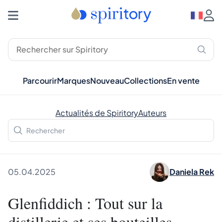
Parcourir
Marques
Nouveau
Collections
En vente
Actualités de Spiritory
Auteurs
05.04.2025
Daniela Rek
Glenfiddich : Tout sur la
distillerie et ses bouteilles