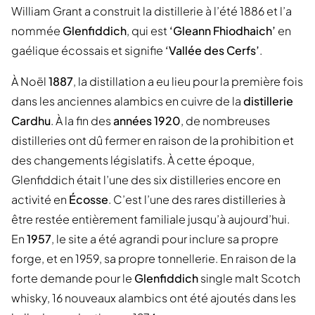
William Grant a construit la distillerie à l’été 1886 et l’a
nommée
Glenfiddich
, qui est
‘Gleann Fhiodhaich’
en
gaélique écossais et signifie
‘Vallée des Cerfs’
.
À Noël
1887
, la distillation a eu lieu pour la première fois
dans les anciennes alambics en cuivre de la
distillerie
Cardhu
. À la fin des
années 1920
, de nombreuses
distilleries ont dû fermer en raison de la prohibition et
des changements législatifs. À cette époque,
Glenfiddich était l’une des six distilleries encore en
activité en
Écosse
. C’est l’une des rares distilleries à
être restée entièrement familiale jusqu’à aujourd’hui.
En
1957
, le site a été agrandi pour inclure sa propre
forge, et en 1959, sa propre tonnellerie. En raison de la
forte demande pour le
Glenfiddich
single malt Scotch
whisky, 16 nouveaux alambics ont été ajoutés dans les