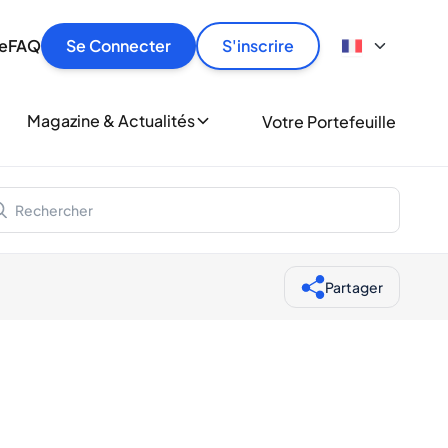
culier
idement, en toute sécurité et au meilleur prix.
ionne
e
FAQ
Se Connecter
S'inscrire
r
le
ment
Magazine & Actualités
Votre Portefeuille
milliers d'amateurs de whisky et de spiritueux.
ory
Partager