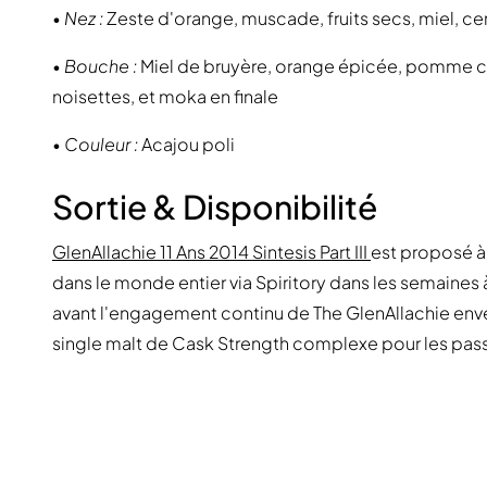
•
Nez :
Zeste d'orange, muscade, fruits secs, miel, cer
•
Bouche :
Miel de bruyère, orange épicée, pomme cui
noisettes, et moka en finale
•
Couleur :
Acajou poli
Sortie & Disponibilité
GlenAllachie 11 Ans 2014 Sintesis Part III
est proposé à
dans le monde entier via Spiritory dans les semaines à
avant l'engagement continu de The GlenAllachie enver
single malt de Cask Strength complexe pour les pass