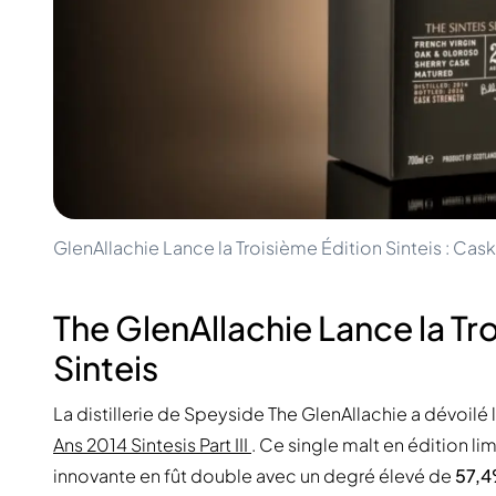
100-200€
Clase Azul
200-500€
Diplomatico
Prochaines Sorties
Don Julio
Gin Mare
Collections
Mangabeiras
Favoris des Clients
Hennessy
Rare & de Collection
Martell
Éditions Limitées
Monkey 47
Distillerie Fermée
Remy Martin
Whisky Fumé
Ron Zacapa
GlenAllachie Lance la Troisième Édition Sinteis : Cask
Whisky Doux
The GlenAllachie Lance la Tro
Sinteis
La distillerie de Speyside The GlenAllachie a dévoilé 
Ans 2014 Sintesis Part III
. Ce single malt en édition li
innovante en fût double avec un degré élevé de
57,