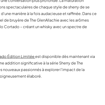
t à une conversation plus profonde. La maturation
ns spectaculaires de chaque style de sherry de se
d'une manière à la fois audacieuse et raffinée. Dans ce
iel de bruyère de The GlenAllachie avec les arômes
o Cortado – créant un whisky avec un spectre de
rtado Édition Limitée
est disponible dès maintenant via
e addition significative à la série Sherry de The
 les nouveaux passionnés à explorer l'impact de la
s soigneusement élaboré.