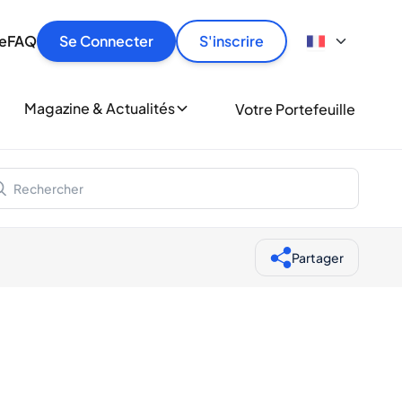
culier
idement, en toute sécurité et au meilleur prix.
ionne
e
FAQ
Se Connecter
S'inscrire
r
le
ment
Magazine & Actualités
Votre Portefeuille
milliers d'amateurs de whisky et de spiritueux.
ory
Partager