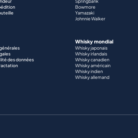
endeur
Springbank
édition
Bowmore
outeille
Yamazaki
Johnnie Walker
Whisky mondial
 générales
Whisky japonais
gales
Whisky irlandais
lité des données
Whisky canadien
ractation
Whisky américain
Whisky indien
Whisky allemand