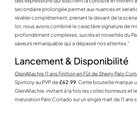
des expressions qui suscitent la curiosité et inviten
secondaire prolongée permet aux nuances et variatio
révéler complètement, prenant le devant de la scène 
lot, nous avons combiné le caractère signature de m
profondément complexes, sucrés et noisettés du Pal
saveurs remarquable qui a dépassé nos attentes.”
Lancement & Disponibilité
GlenAllachie 11 ans Finition en Fût de Sherry Palo Co
Spiritory au PVP de
£62.99
. Cette bouteille marque un
GlenAllachie, invitant à la fois les collectionneurs et
maturation Palo Cortado sur un single malt de 11 an