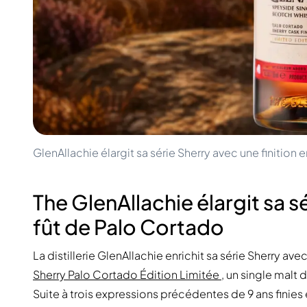
100-200€
Clase Azul
200-500€
Diplomatico
Prochaines Sorties
Don Julio
Gin Mare
Collections
Mangabeiras
Favoris des Clients
Hennessy
Rare & de Collection
Martell
Éditions Limitées
Monkey 47
Distillerie Fermée
Remy Martin
Whisky Fumé
Ron Zacapa
GlenAllachie élargit sa série Sherry avec une finition 
Whisky Doux
The GlenAllachie élargit sa s
fût de Palo Cortado
La distillerie GlenAllachie enrichit sa série Sherry ave
Sherry Palo Cortado Édition Limitée
, un single malt 
Suite à trois expressions précédentes de 9 ans finies