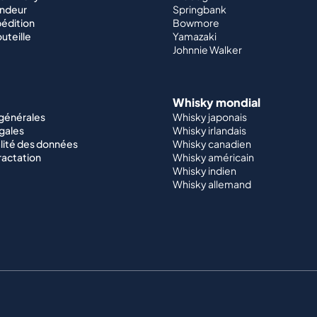
endeur
Springbank
édition
Bowmore
outeille
Yamazaki
Johnnie Walker
Whisky mondial
 générales
Whisky japonais
gales
Whisky irlandais
lité des données
Whisky canadien
ractation
Whisky américain
Whisky indien
Whisky allemand