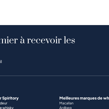
mier à recevoir les
il
 Spiritory
Meilleures marques de wh
ndeur
Macallan
e whisky
Ardbeg