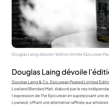
100-200€
Clase Azul
200-500€
Diplomatico
Prochaines Sorties
Don Julio
Gin Mare
Collections
Mangabeiras
Favoris des Clients
Hennessy
Rare & de Collection
Martell
Éditions Limitées
Monkey 47
Distillerie Fermée
Remy Martin
Whisky Fumé
Ron Zacapa
Douglas Laing dévoile l'édition limitée Epicurean P
Whisky Doux
Douglas Laing dévoile l'édit
Douglas Laing & Co. Epicurean Peated Limited Edit
Lowland Blended Malt, élaboré par le nez indépendant
l'expression de The Epicurean en superposant une do
Lowland, offrant une alternative raffinée aux whiskies