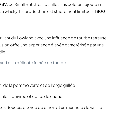
ABV
, ce Small Batch est distillé sans colorant ajouté ni
e du whisky. La production est strictement limitée à
1 800
brillant du Lowland avec une influence de tourbe terreuse
fusion offre une expérience élevée caractérisée par une
ile.
land et la délicate fumée de tourbe.
de la pomme verte et de l'orge grillée
chaleur poivrée et épice de chêne
s douces, écorce de citron et un murmure de vanille