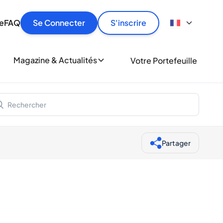
culier
idement, en toute sécurité et au meilleur prix.
ionne
e
FAQ
Se Connecter
S'inscrire
r
le
ment
Magazine & Actualités
Votre Portefeuille
milliers d'amateurs de whisky et de spiritueux.
ory
Partager