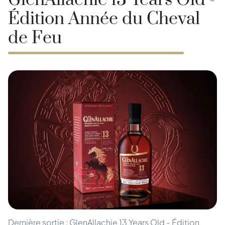
GlenAllachie 13 Years Old -
Édition Année du Cheval
de Feu
Dernière sortie : GlenAllachie 13 Years Old - Édition