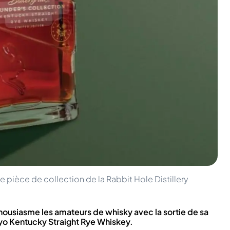
 pièce de collection de la Rabbit Hole Distillery
nthousiasme les amateurs de whisky avec la sortie de sa
8yo Kentucky Straight Rye Whiskey.