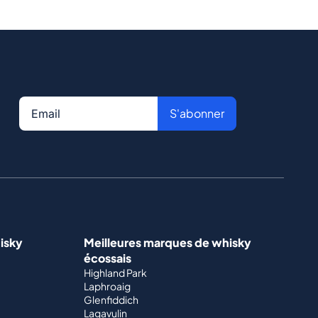
S'abonner
isky
Meilleures marques de whisky
écossais
Highland Park
Laphroaig
Glenfiddich
Lagavulin