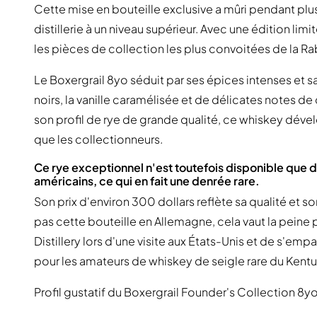
Cette mise en bouteille exclusive a mûri pendant plus 
distillerie à un niveau supérieur. Avec une édition li
les pièces de collection les plus convoitées de la Rab
Le Boxergrail 8yo séduit par ses épices intenses et 
noirs, la vanille caramélisée et de délicates notes d
son profil de rye de grande qualité, ce whiskey dével
que les collectionneurs.
Ce rye exceptionnel n'est toutefois disponible que da
américains, ce qui en fait une denrée rare.
Son prix d'environ 300 dollars reflète sa qualité et 
pas cette bouteille en Allemagne, cela vaut la peine 
Distillery lors d'une visite aux États-Unis et de s'emp
pour les amateurs de whiskey de seigle rare du Kent
Profil gustatif du Boxergrail Founder's Collection 8y