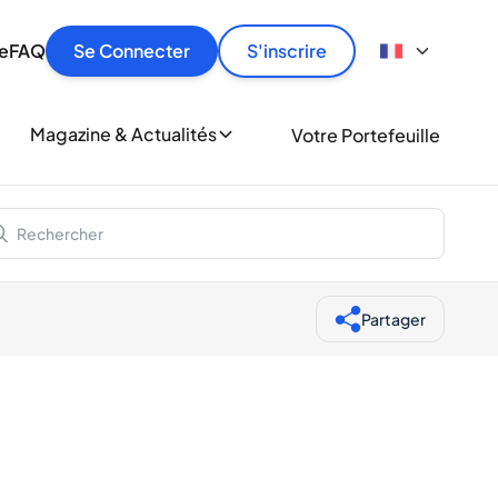
culier
idement, en toute sécurité et au meilleur prix.
ionne
e
FAQ
Se Connecter
S'inscrire
r
le
ment
Magazine & Actualités
Votre Portefeuille
milliers d'amateurs de whisky et de spiritueux.
ory
Partager