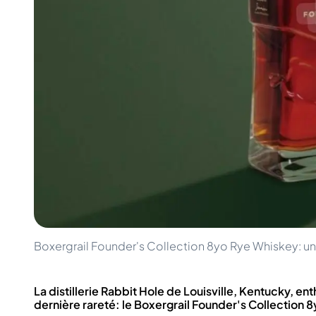
100-200€
Clase Azul
200-500€
Diplomatico
Prochaines Sorties
Don Julio
Gin Mare
Collections
Mangabeiras
Favoris des Clients
Hennessy
Rare & de Collection
Martell
Éditions Limitées
Monkey 47
Distillerie Fermée
Remy Martin
Whisky Fumé
Ron Zacapa
Whisky Doux
Boxergrail Founder's Collection 8yo Rye Whiskey: une
La distillerie Rabbit Hole de Louisville, Kentucky, e
dernière rareté: le Boxergrail Founder's Collection 