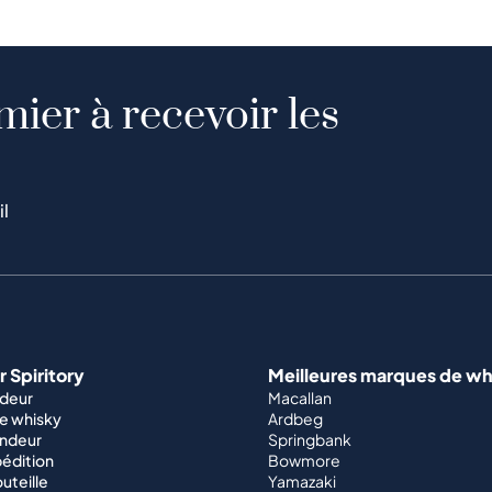
mier à recevoir les
il
 Spiritory
Meilleures marques de wh
ndeur
Macallan
e whisky
Ardbeg
endeur
Springbank
édition
Bowmore
outeille
Yamazaki