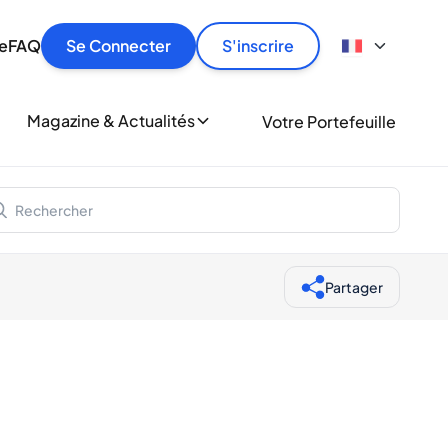
culier
idement, en toute sécurité et au meilleur prix.
ionne
e
FAQ
Se Connecter
S'inscrire
r
le
ment
Magazine & Actualités
Votre Portefeuille
milliers d'amateurs de whisky et de spiritueux.
ory
Partager