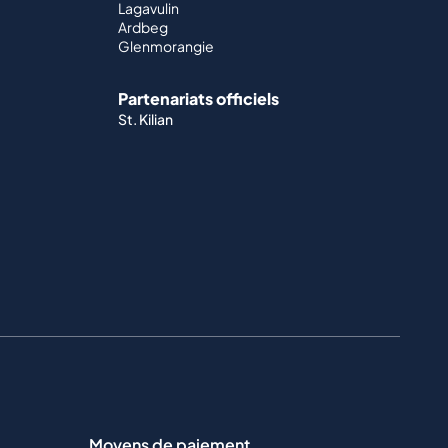
Lagavulin
Ardbeg
Glenmorangie
Partenariats officiels
St. Kilian
Moyens de paiement