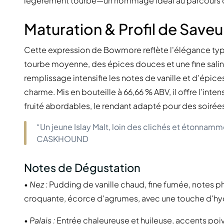
légèrement tourbé—un hommage idéal au parcours de
Maturation & Profil de Saveu
Cette expression de Bowmore reflète l'élégance typiqu
tourbe moyenne, des épices douces et une fine salin
remplissage intensifie les notes de vanille et d'épice
charme. Mis en bouteille à 66,66 % ABV, il offre l'inten
fruité abordables, le rendant adapté pour des soirées
“Un jeune Islay Malt, loin des clichés et étonnamm
CASKHOUND
Notes de Dégustation
•
Nez :
Pudding de vanille chaud, fine fumée, notes ph
croquante, écorce d'agrumes, avec une touche d'hy
•
Palais :
Entrée chaleureuse et huileuse, accents poi