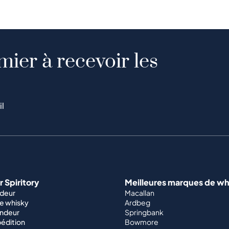
mier à recevoir les
il
 Spiritory
Meilleures marques de wh
ndeur
Macallan
e whisky
Ardbeg
endeur
Springbank
édition
Bowmore