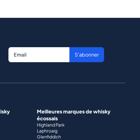
S'abonner
isky
Meilleures marques de whisky
écossais
Highland Park
Laphroaig
Glenfiddich