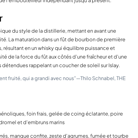
 l'embouteilleur indépendant jusqu'à présent.
r
e du style de la distillerie, mettant en avant une
ité. La maturation dans un fût de bourbon de première
s, résultant en un whisky qui équilibre puissance et
sité de la force du fût aux côtés d'une fraîcheur et d'une
 détendues rappelant un coucher de soleil sur Islay.
ent fruité, qui a grandi avec nous”—Thilo Schnabel, THE
énoliques, foin frais, gelée de coing éclatante, poire
dromel et d'embruns marins
vrés, mangue confite, zeste d'agrumes, fumée et tourbe