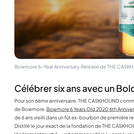
100-200€
Clase Azul
200-500€
Diplomatico
Prochaines Sorties
Don Julio
Gin Mare
Collections
Mangabeiras
Favoris des Clients
Hennessy
Rare & de Collection
Martell
Éditions Limitées
Monkey 47
Distillerie Fermée
Remy Martin
Whisky Fumé
Ron Zacapa
Bowmore 6-Year Anniversary Release de THE CAS
Whisky Doux
Célébrer six ans avec un B
Pour son 6ème anniversaire, THE CASKHOUND commé
de Bowmore.
Bowmore 6 Years Old 2020 6th Annive
de 6 ans vieilli dans un fût ex-bourbon de première re
Distillé le jour exact de la fondation de THE CASKHOUN