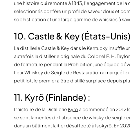
une histoire qui remonte à 1843, l'engagement de la dis
sélectionnés confère un profil de saveur doux et co
sophistication et une large gamme de whiskies à sav
10. Castle & Key (États-Unis)
La distillerie Castle & Key dans le Kentucky insuffle u
autrefois la distillerie originale du Colonel E. H. Tayl
de fermeture pendant la Prohibition, une équipe dévoué
Leur Whiskey de Seigle de Restauration a marqué le re
petit lot, le premier à être distillé sur place depuis pl
11. Kyrö (Finlande) :
L'histoire de la Distillerie
Kyrö
a commencé en 2012 lors
se sont lamentés de l'absence de whisky de seigle en F
dans un bâtiment laitier désaffecté à Isokyrö. En 202