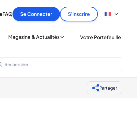
culier
idement, en toute sécurité et au meilleur prix.
ionne
e
FAQ
Se Connecter
S'inscrire
r
le
ment
Magazine & Actualités
Votre Portefeuille
milliers d'amateurs de whisky et de spiritueux.
ory
Partager