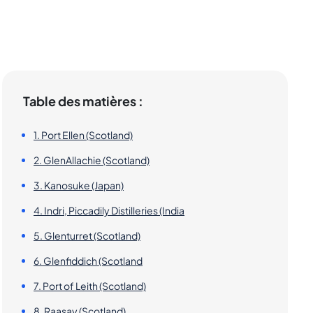
Table des matières :
1. Port Ellen (Scotland)
2. GlenAllachie (Scotland)
3. Kanosuke (Japan)
4. Indri, Piccadily Distilleries (India
5. Glenturret (Scotland)
6. Glenfiddich (Scotland
7. Port of Leith (Scotland)
8. Raasay (Scotland)