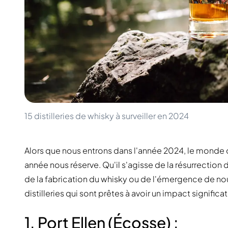
100-200€
Clase Azul
200-500€
Diplomatico
Prochaines Sorties
Don Julio
Gin Mare
Collections
Mangabeiras
Favoris des Clients
Hennessy
Rare & de Collection
Martell
Éditions Limitées
Monkey 47
Distillerie Fermée
Remy Martin
Whisky Fumé
Ron Zacapa
15 distilleries de whisky à surveiller en 2024
Whisky Doux
Alors que nous entrons dans l'année 2024, le monde d
année nous réserve. Qu'il s'agisse de la résurrectio
de la fabrication du whisky ou de l'émergence de nou
distilleries qui sont prêtes à avoir un impact significa
1. Port Ellen (Écosse) :