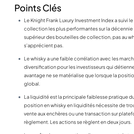
Points Clés
Le Knight Frank Luxury Investment Index a suivi l
collection les plus performantes sur la décenni
supérieur des bouteilles de collection, pas au wh
s'apprécient pas.
Le whisky a une faible corrélation avec les marché
diversification pour les investisseurs qui détien
avantage ne se matérialise que lorsque la position
global.
La liquidité est la principale faiblesse pratique 
position en whisky en liquidités nécessite de tro
vente aux enchères ou une transaction sur platef
règlement. Les actions se règlent en deux jours.