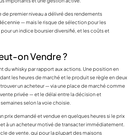
s importants et une gestion active.
re de premier niveau a délivré des rendements
décennie — mais le risque de sélection pour les
our un indice boursier diversifié, et les coûts et
 Peut-on Vendre ?
ent du whisky par rapport aux actions. Une position en
nt les heures de marché et le produit se règle en deux
e trouver un acheteur — via une place de marché comme
ente privée — et le délai entre la décision et
 semaines selon la voie choisie.
 un prix demandé et vendue en quelques heures si le prix
et à un acheteur motivé de transacter immédiatement.
cle de vente, qui pour la plupart des maisons