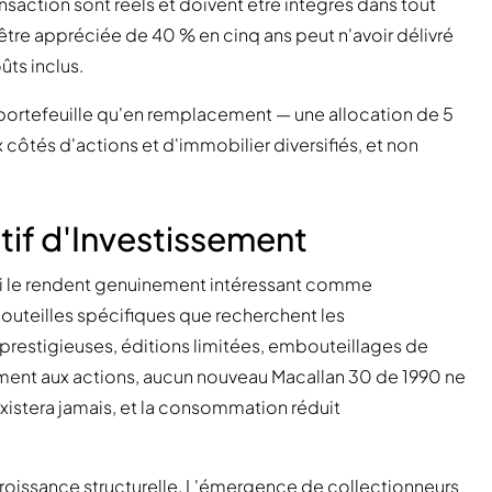
saction sont réels et doivent être intégrés dans tout
tre appréciée de 40 % en cinq ans peut n'avoir délivré
ûts inclus.
ortefeuille qu'en remplacement — une allocation de 5
x côtés d'actions et d'immobilier diversifiés, et non
if d'Investissement
qui le rendent genuinement intéressant comme
bouteilles spécifiques que recherchent les
s prestigieuses, éditions limitées, embouteillages de
irement aux actions, aucun nouveau Macallan 30 de 1990 ne
 existera jamais, et la consommation réduit
issance structurelle. L'émergence de collectionneurs