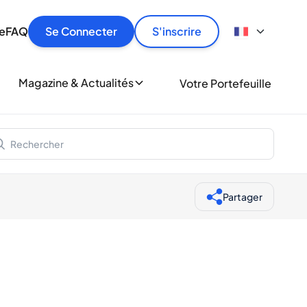
culier
idement, en toute sécurité et au meilleur prix.
ionne
e
FAQ
Se Connecter
S'inscrire
r
le
ment
Magazine & Actualités
Votre Portefeuille
milliers d'amateurs de whisky et de spiritueux.
ory
Partager