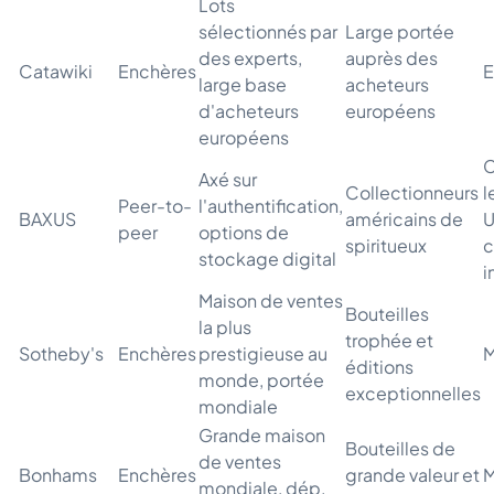
Lots
sélectionnés par
Large portée
des experts,
auprès des
Catawiki
Enchères
E
large base
acheteurs
d'acheteurs
européens
européens
C
Axé sur
Collectionneurs
l
Peer-to-
l'authentification,
BAXUS
américains de
U
peer
options de
spiritueux
c
stockage digital
i
Maison de ventes
Bouteilles
la plus
trophée et
Sotheby's
Enchères
prestigieuse au
M
éditions
monde, portée
exceptionnelles
mondiale
Grande maison
Bouteilles de
de ventes
Bonhams
Enchères
grande valeur et
M
mondiale, dép.