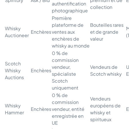
Spiritory
Ask / Bid
premium et de
E
authentification
collection
photographique
Première
plateforme de
Bouteilles rares
Whisky
M
Enchères
ventes aux
et de grande
Auctioneer
(
enchères de
valeur
whisky au monde
0 % de
commission
Scotch
vendeur,
Vendeurs de
U
Whisky
Enchères
spécialiste
Scotch whisky
E
Auctions
Scotch
uniquement
0 % de
Vendeurs
commission
Whisky
européens de
Enchères
vendeur, entité
E
Hammer
whisky et
enregistrée en
spiritueux
UE