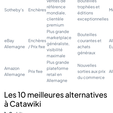
ventes de
Bouteilles
référence
trophées et
Sotheby's
Enchères
M
mondiale,
éditions
clientèle
exceptionnelles
premium
Plus grande
Bouteilles
marketplace
eBay
Enchères
courantes et
A
généraliste,
Allemagne
/ Prix fixe
achats
E
visibilité
généraux
maximale
Plus grande
Nouvelles
Amazon
plateforme
Prix fixe
sorties aux prix
A
Allemagne
retail en
du commerce
Allemagne
Les 10 meilleures alternatives
à Catawiki