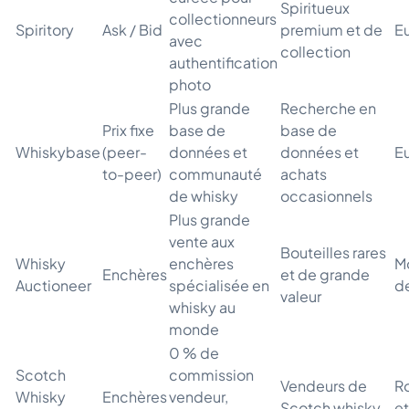
Spiritueux
collectionneurs
Spiritory
Ask / Bid
premium et de
E
avec
collection
authentification
photo
Plus grande
Recherche en
Prix fixe
base de
base de
Whiskybase
(peer-
données et
données et
E
to-peer)
communauté
achats
de whisky
occasionnels
Plus grande
vente aux
Bouteilles rares
Whisky
enchères
Mo
Enchères
et de grande
Auctioneer
spécialisée en
d
valeur
whisky au
monde
0 % de
Scotch
commission
Vendeurs de
R
Whisky
Enchères
vendeur,
Scotch whisky
e