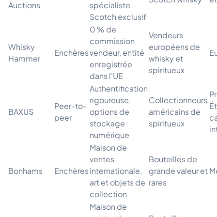
Auctions
spécialiste
Scotch exclusif
0 % de
Vendeurs
commission
Whisky
européens de
Enchères
vendeur, entité
E
Hammer
whisky et
enregistrée
spiritueux
dans l'UE
Authentification
P
rigoureuse,
Collectionneurs
Peer-to-
Ét
BAXUS
options de
américains de
peer
c
stockage
spiritueux
in
numérique
Maison de
ventes
Bouteilles de
Bonhams
Enchères
internationale,
grande valeur et
M
art et objets de
rares
collection
Maison de