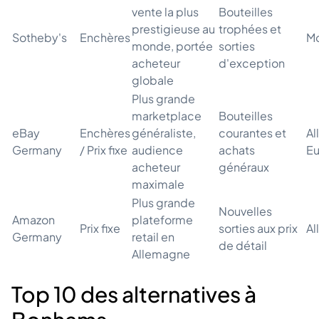
vente la plus
Bouteilles
prestigieuse au
trophées et
Sotheby's
Enchères
Mo
monde, portée
sorties
acheteur
d'exception
globale
Plus grande
marketplace
Bouteilles
eBay
Enchères
généraliste,
courantes et
Al
Germany
/ Prix fixe
audience
achats
E
acheteur
généraux
maximale
Plus grande
Nouvelles
Amazon
plateforme
Prix fixe
sorties aux prix
A
Germany
retail en
de détail
Allemagne
Top 10 des alternatives à