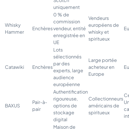
Scotch
uniquement
0 % de
Vendeurs
commission
Whisky
européens de
Enchères
vendeur, entité
E
Hammer
whisky et
enregistrée en
spiritueux
UE
Lots
sélectionnés
Large portée
par des
Catawiki
Enchères
acheteur en
E
experts, large
Europe
audience
européenne
Authentification
Ce
rigoureuse,
Collectionneurs
Pair-à-
Un
BAXUS
options de
américains de
pair
ca
stockage
spiritueux
in
digital
Maison de