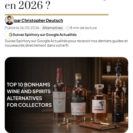
en 2026 ?
par
Christopher Deutsch
Publié le
26.05.2026
·
Alternatives
·
8
min de lecture
Suivez Spiritory sur Google Actualités
Suivez Spiritory sur Google Actualités pour recevoir nos derniers guides et
nouveautés directement dans votre fil.