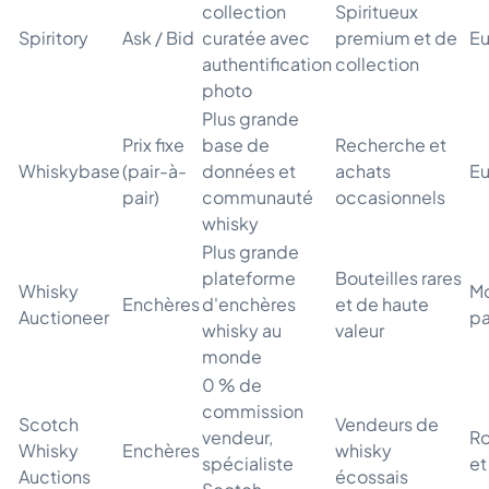
collection
Spiritueux
Spiritory
Ask / Bid
curatée avec
premium et de
E
authentification
collection
photo
Plus grande
Prix fixe
base de
Recherche et
Whiskybase
(pair-à-
données et
achats
E
pair)
communauté
occasionnels
whisky
Plus grande
plateforme
Bouteilles rares
Whisky
Mo
Enchères
d'enchères
et de haute
Auctioneer
pa
whisky au
valeur
monde
0 % de
commission
Scotch
Vendeurs de
vendeur,
R
Whisky
Enchères
whisky
spécialiste
et
Auctions
écossais