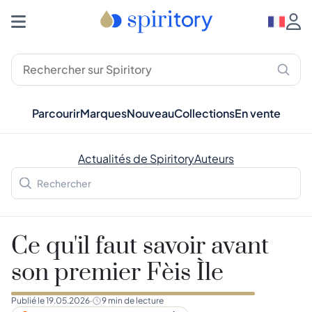
Parcourir
Marques
Nouveau
Collections
En vente
Actualités de Spiritory
Auteurs
Ce qu'il faut savoir avant
son premier Fèis Ìle
Publié le
19.05.2026
·
9
min de lecture