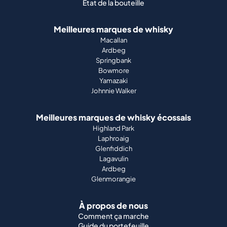
État de la bouteille
Meilleures marques de whisky
Macallan
Ardbeg
Springbank
Bowmore
Yamazaki
Johnnie Walker
Meilleures marques de whisky écossais
Highland Park
Laphroaig
Glenfiddich
Lagavulin
Ardbeg
Glenmorangie
À propos de nous
Comment ça marche
Guide du portefeuille