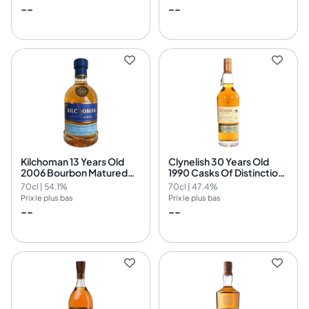
--
--
Kilchoman 13 Years Old
Clynelish 30 Years Old
2006 Bourbon Matured
1990 Casks Of Distinction
Single Cask Nr.175/2006
Nr.3656
70cl | 54.1%
70cl | 47.4%
Prix le plus bas
Prix le plus bas
--
--