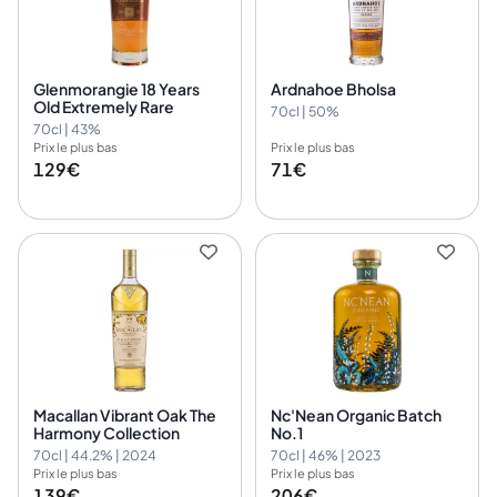
Glenmorangie 18 Years
Ardnahoe Bholsa
Old Extremely Rare
70cl | 50%
70cl | 43%
Prix le plus bas
Prix le plus bas
129€
71€
Macallan Vibrant Oak The
Nc'Nean Organic Batch
Harmony Collection
No.1
70cl | 44.2% | 2024
70cl | 46% | 2023
Prix le plus bas
Prix le plus bas
139€
206€