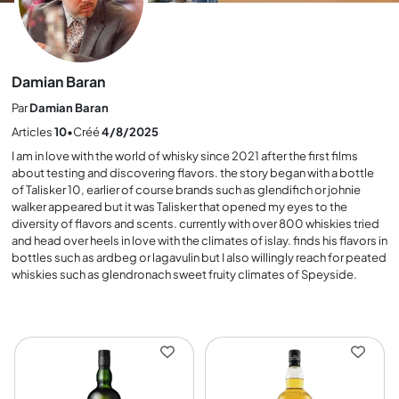
Damian Baran
Par
Damian Baran
Articles
10
•
Créé
4/8/2025
I am in love with the world of whisky since 2021 after the first films
about testing and discovering flavors. the story began with a bottle
of Talisker 10, earlier of course brands such as glendifich or johnie
walker appeared but it was Talisker that opened my eyes to the
diversity of flavors and scents. currently with over 800 whiskies tried
and head over heels in love with the climates of islay. finds his flavors in
bottles such as ardbeg or lagavulin but I also willingly reach for peated
whiskies such as glendronach sweet fruity climates of Speyside.