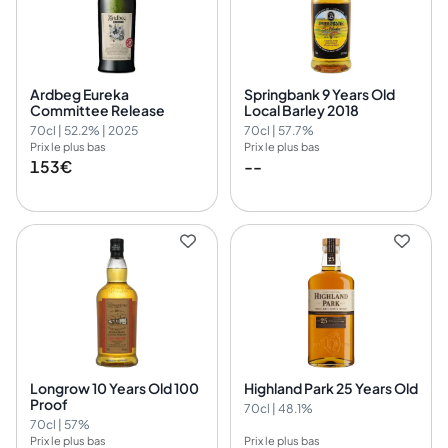
Ardbeg Eureka
Springbank 9 Years Old
Committee Release
Local Barley 2018
70cl | 52.2% | 2025
70cl | 57.7%
Prix le plus bas
Prix le plus bas
153€
--
Longrow 10 Years Old 100
Highland Park 25 Years Old
Proof
70cl | 48.1%
70cl | 57%
Prix le plus bas
Prix le plus bas