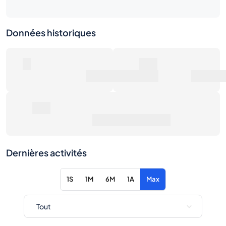
Données historiques
0
0€
Nombre de ventes
Valeur marchande
0€
Prix de vente moyen
Dernières activités
1S
1M
6M
1A
Max