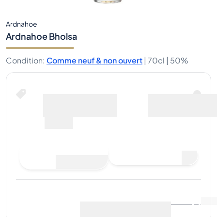
Ardnahoe
Ardnahoe Bholsa
Condition
:
Comme neuf & non ouvert
|
70cl |
50%
Acheter maintenant
y compris les frais
pour
d’expédition
71€
Acheter maintenant
Faire une offre d'achat
Dernière vente
:
Pas
Voir les données du marché
(
21
)