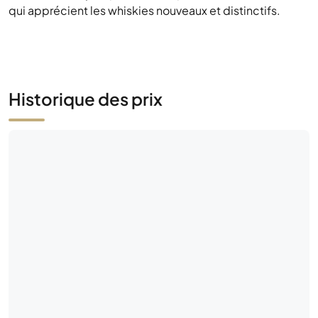
distillerie. Un ajout passionnant pour les collectionneurs
qui apprécient les whiskies nouveaux et distinctifs.
Historique des prix
Pas encore d'activité de marché
Soyez le premier — placez une offre ou mettez
cette bouteille en vente.