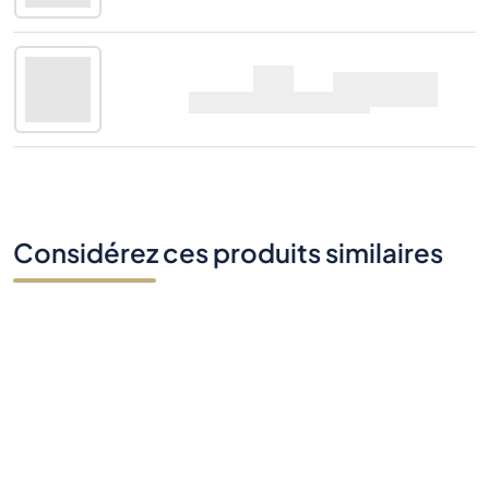
Offre
70cl |
50%
Ardnahoe Bholsa
Voir plus
Offre
70cl |
50%
Considérez ces produits similaires