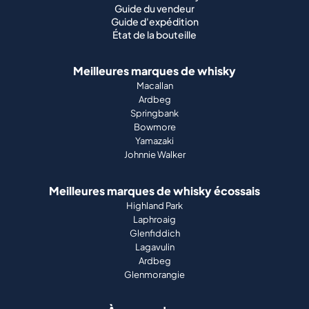
Devenir vendeur
Vendre votre whisky
Guide du vendeur
Guide d'expédition
État de la bouteille
Meilleures marques de whisky
Macallan
Ardbeg
Springbank
Bowmore
Yamazaki
Johnnie Walker
Meilleures marques de whisky écossais
Highland Park
Laphroaig
Glenfiddich
Lagavulin
Ardbeg
Glenmorangie