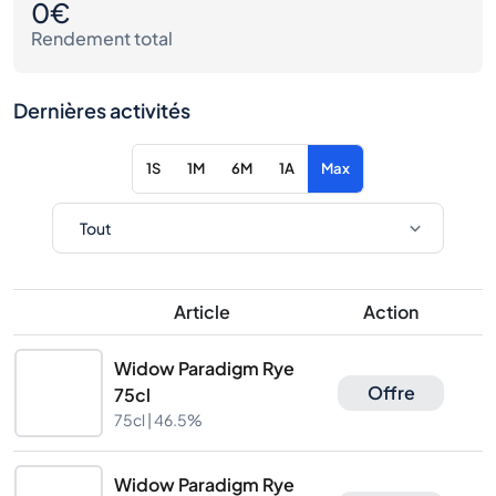
0€
Rendement total
Dernières activités
1S
1M
6M
1A
Max
Article
Action
Widow Paradigm Rye
Offre
75cl
75cl |
46.5%
Widow Paradigm Rye