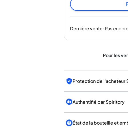
Inde
Taïwan
Chine
Corée
Dernière vente
:
Pas encore
Amérique et Caraïbes
États-Unis
Canada
Mexique
Pour les ve
Jamaïque
Guyana
Barbade
Protection de l'acheteur 
Authentifié par Spiritory
État de la bouteille et e