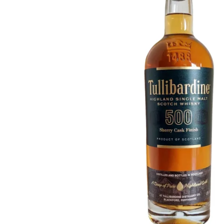
Taïwan
Glendronach
États-Unis
Highland Park
Redbreast
Marques
Royal Salute
Ardbeg
Springbank
Dalmore
Glenfiddich
Bourbon et Américain
Hibiki
Blanton's
Johnnie Walker
Booker's
Laphroaig
Eagle Rare
Macallan
Jack Daniel's
Midleton
Jim Beam
Springbank
Maker's Mark
Yamazaki
Michter's
Pappy Van Winkle
Meilleures Offres
Weller
Offres Chaudes
Woodford Reserve
Moins de 50€
50-100€
Spiritueux et Rhum