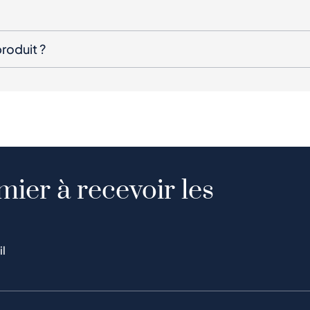
roduit ?
mier à recevoir les
il