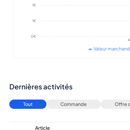
1€
1€
0€
A
Valeur marchan
Dernières activités
Tout
Commande
Offre 
Article