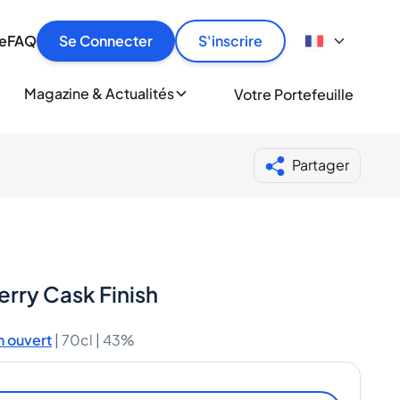
culier
idement, en toute sécurité et au meilleur prix.
ionne
e
FAQ
Se Connecter
S'inscrire
r
le
ment
Magazine & Actualités
Votre Portefeuille
milliers d'amateurs de whisky et de spiritueux.
ory
Partager
erry Cask Finish
 ouvert
|
70cl |
43%