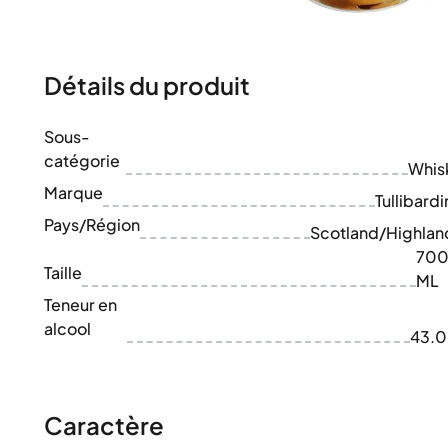
100-200€
Clase Azul
200-500€
Diplomatico
Prochaines Sorties
Don Julio
Gin Mare
Détails du produit
Collections
Mangabeiras
Favoris des Clients
Hennessy
Sous-
Rare & de Collection
Martell
catégorie
Éditions Limitées
Whis
Monkey 47
Distillerie Fermée
Marque
Remy Martin
Tullibardi
Whisky Fumé
Ron Zacapa
Pays/Région
Scotland/Highlan
Whisky Doux
70
Taille
ML
Teneur en
alcool
43.
Caractère