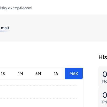
hisky exceptionnel
e malt
His
1S
1M
6M
1A
MAX
No
Pr