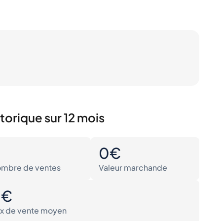
torique sur 12 mois
0
0€
mbre de ventes
Valeur marchande
0€
ix de vente moyen