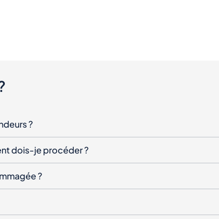
?
endeurs ?
nt dois-je procéder ?
ndommagée ?