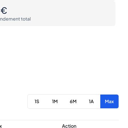
0€
ndement total
1S
1M
6M
1A
Max
x
Action