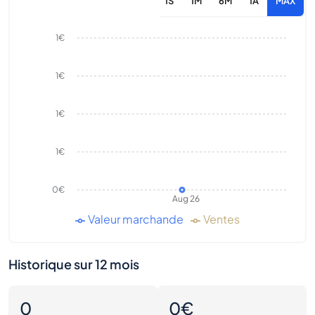
1S
1M
6M
1A
MAX
1€
1€
1€
1€
0€
Aug 26
Valeur marchande
Ventes
Historique sur 12 mois
0
0€