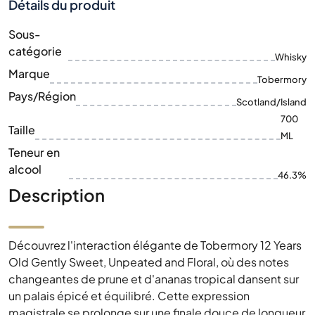
Détails du produit
Sous-
catégorie
Whisky
Marque
Tobermory
Pays/Région
Scotland/Island
700
Taille
ML
Teneur en
alcool
46.3%
Description
Découvrez l'interaction élégante de Tobermory 12 Years
Old Gently Sweet, Unpeated and Floral, où des notes
changeantes de prune et d'ananas tropical dansent sur
un palais épicé et équilibré. Cette expression
magistrale se prolonge sur une finale douce de longueur