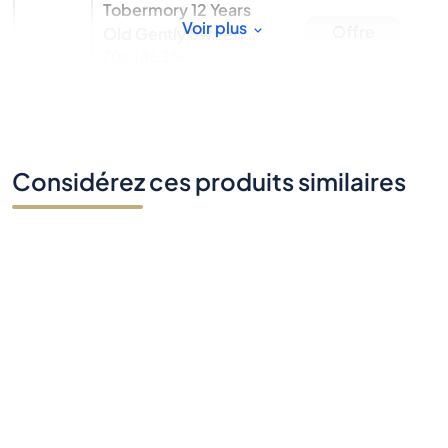
Tobermory 12 Years
Voir plus
Offre
Old Gently Sweet,
Unpeated and Floral
70cl |
46.3%
Considérez ces produits similaires