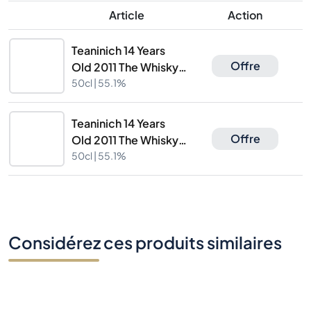
Article
Action
Teaninich 14 Years
Offre
Old 2011 The Whisky
Chamber TWC 0329
50cl |
55.1%
Teaninich 14 Years
Offre
Old 2011 The Whisky
Chamber TWC 0329
50cl |
55.1%
Considérez ces produits similaires