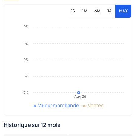
1S
1M
6M
1A
MAX
1€
1€
1€
1€
0€
Aug 26
Valeur marchande
Ventes
Historique sur 12 mois