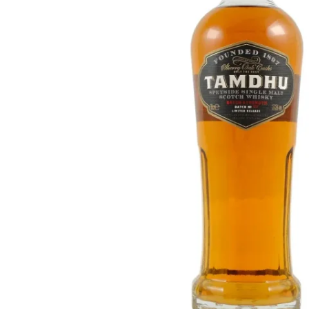
Taïwan
Glendronach
États-Unis
Highland Park
Redbreast
Marques
Royal Salute
Ardbeg
Springbank
Dalmore
Glenfiddich
Bourbon et Américain
Hibiki
Blanton's
Johnnie Walker
Booker's
Laphroaig
Eagle Rare
Macallan
Jack Daniel's
Midleton
Jim Beam
Springbank
Maker's Mark
Yamazaki
Michter's
Pappy Van Winkle
Meilleures Offres
Weller
Offres Chaudes
Woodford Reserve
Moins de 50€
50-100€
Spiritueux et Rhum