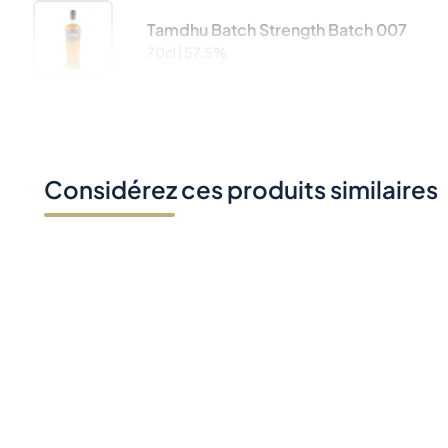
Tamdhu Batch Strength Batch 007
70cl |
57.5%
Considérez ces produits similaires