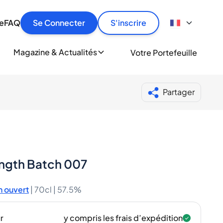
culier
idement, en toute sécurité et au meilleur prix.
ionne
e
FAQ
Se Connecter
S'inscrire
r
le
ment
Magazine & Actualités
Votre Portefeuille
milliers d'amateurs de whisky et de spiritueux.
ory
Partager
ngth Batch 007
 ouvert
|
70cl |
57.5%
r
y compris les frais d’expédition