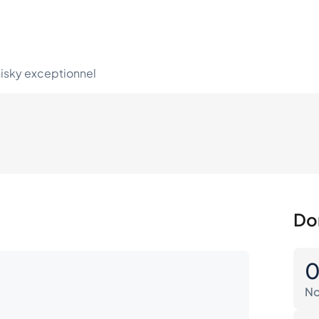
hisky exceptionnel
Do
No