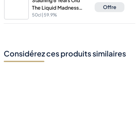
Stauning 6 Years Old
Offre
The Liquid Madness
The Caskhound
50cl |
59.9%
Considérez ces produits similaires