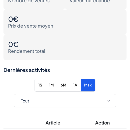
Nombre de ventes
Valeur marchande
0€
Prix de vente moyen
0€
Rendement total
Dernières activités
1S
1M
6M
1A
Max
Article
Action