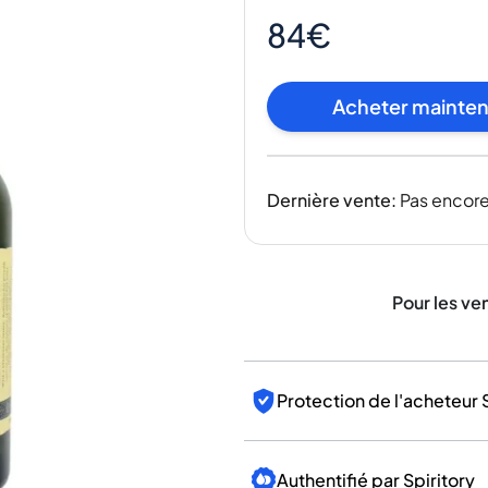
Inde
84€
Taïwan
Chine
Corée
Acheter mainte
Amérique et Caraïbes
États-Unis
Canada
Dernière vente
:
Pas encore
Mexique
Jamaïque
Guyana
Barbade
Pour les ve
Protection de l'acheteur 
Authentifié par Spiritory