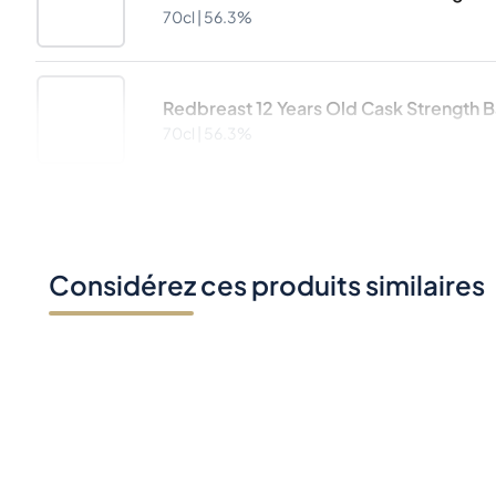
70cl |
56.3%
Redbreast 12 Years Old Cask Strength B
70cl |
56.3%
Considérez ces produits similaires