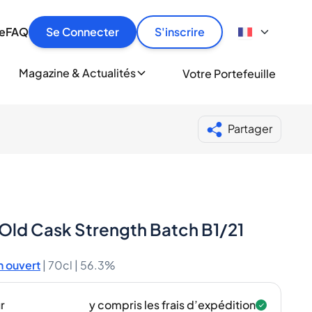
culier
idement, en toute sécurité et au meilleur prix.
ionne
e
FAQ
Se Connecter
S'inscrire
r
le
ment
Magazine & Actualités
Votre Portefeuille
milliers d'amateurs de whisky et de spiritueux.
ory
Partager
 Old Cask Strength Batch B1/21
 ouvert
|
70cl |
56.3%
r
y compris les frais d’expédition