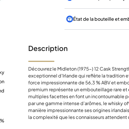
État de la bouteille et e
Description
Découvrez le Midleton (1975-) 12 Cask Strength
ky
exceptionnel d’Irlande qui reflète la tradition e
on
force impressionnante de 56,3 % ABV et embou
premium représente un embouteillage rare et e
nd
multiples facettes en font un incontournable p
0
par une gamme intense d’arômes, le whisky of
manière impressionnante ses origines irlandai
la complexité que les connaisseurs attendent
3%