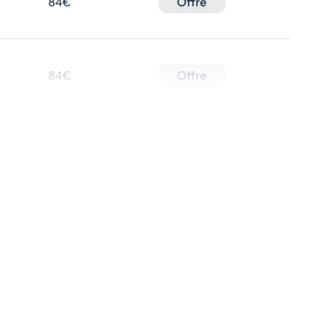
84€
Offre
84€
Offre