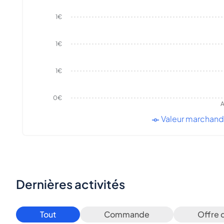
1€
1€
1€
0€
A
Valeur marchan
Dernières activités
Tout
Commande
Offre 