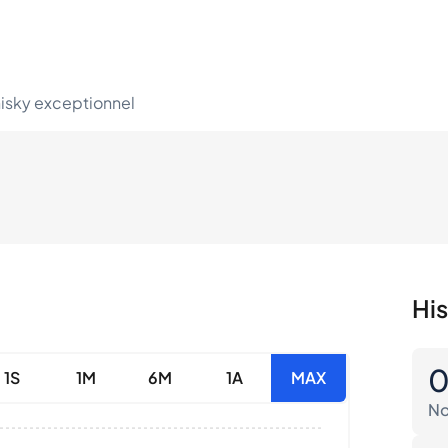
hisky exceptionnel
His
1S
1M
6M
1A
MAX
No