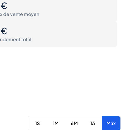
0€
ix de vente moyen
0€
ndement total
1S
1M
6M
1A
Max