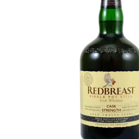
Taïwan
Glendronach
États-Unis
Highland Park
Redbreast
Marques
Royal Salute
Ardbeg
Springbank
Dalmore
Glenfiddich
Bourbon et Américain
Hibiki
Blanton's
Johnnie Walker
Booker's
Laphroaig
Eagle Rare
Macallan
Jack Daniel's
Midleton
Jim Beam
Springbank
Maker's Mark
Yamazaki
Michter's
Pappy Van Winkle
Meilleures Offres
Weller
Offres Chaudes
Woodford Reserve
Moins de 50€
50-100€
Spiritueux et Rhum