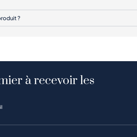
roduit ?
mier à recevoir les
il