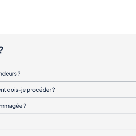
?
endeurs ?
nt dois-je procéder ?
ndommagée ?