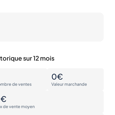
torique sur 12 mois
0
0€
mbre de ventes
Valeur marchande
0€
ix de vente moyen