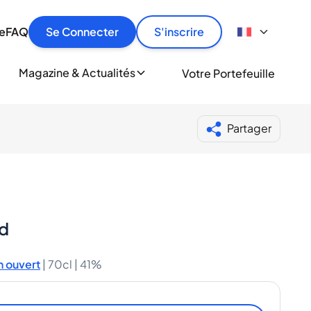
culier
idement, en toute sécurité et au meilleur prix.
ionne
e
FAQ
Se Connecter
S'inscrire
r
le
ment
Magazine & Actualités
Votre Portefeuille
milliers d'amateurs de whisky et de spiritueux.
ory
Partager
d
 ouvert
|
70cl |
41%