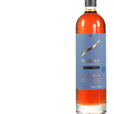
Taïwan
Glendronach
États-Unis
Highland Park
Redbreast
Marques
Royal Salute
Ardbeg
Springbank
Dalmore
Glenfiddich
Bourbon et Américain
Hibiki
Blanton's
Johnnie Walker
Booker's
Laphroaig
Eagle Rare
Macallan
Jack Daniel's
Midleton
Jim Beam
Springbank
Maker's Mark
Yamazaki
Michter's
Pappy Van Winkle
Meilleures Offres
Weller
Offres Chaudes
Woodford Reserve
Moins de 50€
50-100€
Spiritueux et Rhum