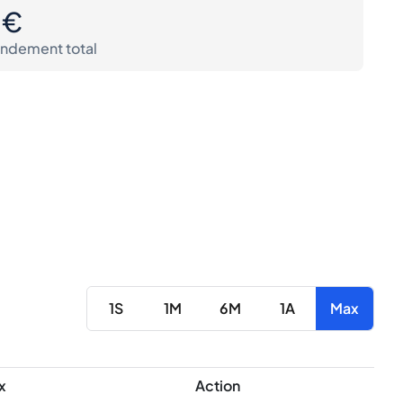
0€
ndement total
1S
1M
6M
1A
Max
x
Action