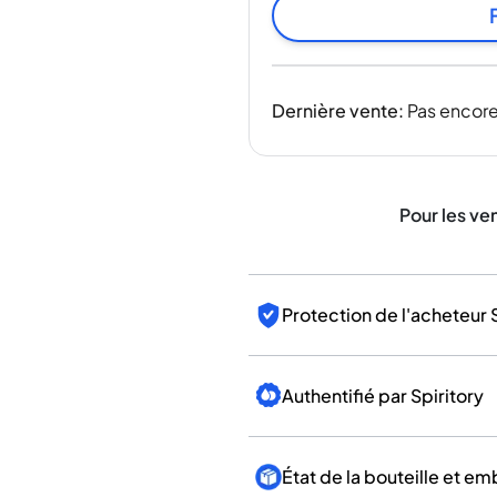
Inde
Taïwan
Chine
Corée
Dernière vente
:
Pas encore
Amérique et Caraïbes
États-Unis
Canada
Mexique
Pour les ve
Jamaïque
Guyana
Barbade
Protection de l'acheteur 
Authentifié par Spiritory
État de la bouteille et e