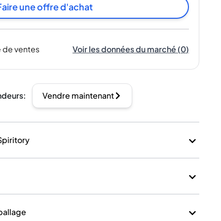
Faire une offre d'achat
 de ventes
Voir les données du marché
(
0
)
ndeurs
:
Vendre maintenant
Spiritory
mballage