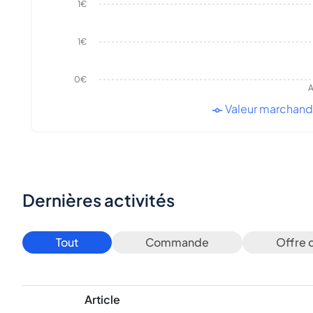
1€
1€
0€
A
Valeur marchan
Dernières activités
Tout
Commande
Offre 
Article