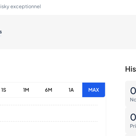
hisky exceptionnel
s
His
1S
1M
6M
1A
MAX
No
Pr