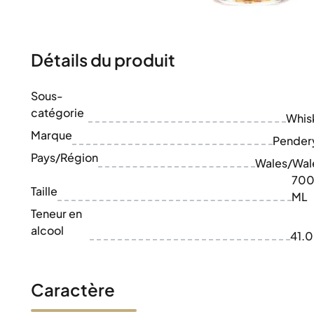
100-200€
Clase Azul
200-500€
Diplomatico
Prochaines Sorties
Don Julio
Gin Mare
Détails du produit
Collections
Mangabeiras
Favoris des Clients
Hennessy
Sous-
Rare & de Collection
Martell
catégorie
Éditions Limitées
Whis
Monkey 47
Distillerie Fermée
Marque
Remy Martin
Pender
Whisky Fumé
Ron Zacapa
Pays/Région
Wales/Wal
Whisky Doux
70
Taille
ML
Teneur en
alcool
41.
Caractère