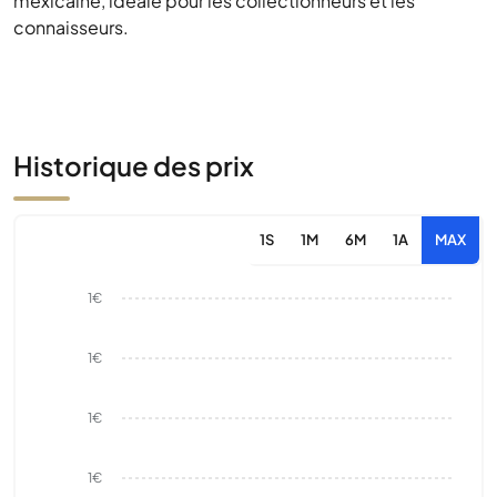
mexicaine, idéale pour les collectionneurs et les
connaisseurs.
Historique des prix
1S
1M
6M
1A
MAX
1€
1€
1€
1€