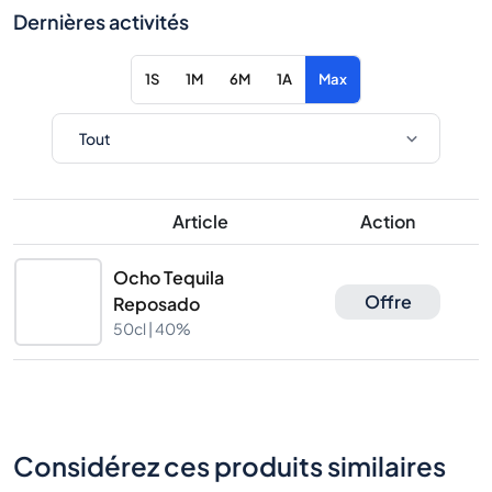
Dernières activités
1S
1M
6M
1A
Max
Article
Action
Ocho Tequila
Offre
Reposado
50cl |
40%
Considérez ces produits similaires